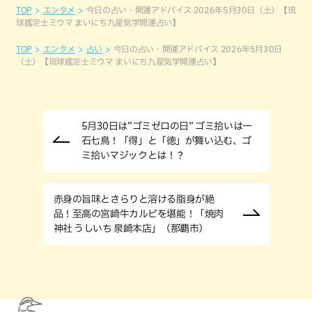
TOP
エンタメ
今日の占い・開運アドバイス 2026年5月30日（土）【琉
球鑑定士ミウマ まいにち九星気学開運占い】
TOP
エンタメ
占い
今日の占い・開運アドバイス 2026年5月30日
（土）【琉球鑑定士ミウマ まいにち九星気学開運占い】
5月30日は”ゴミゼロの日” ゴミ拾いは一
石七鳥！「得」と「徳」が舞い込む、ゴ
ミ拾いマジックとは！？
赤身の旨味とさらりと溶ける脂身が絶
品！至高の宮崎牛カルビを堪能！「焼肉
神社 うしいち 泉崎本店」（那覇市）