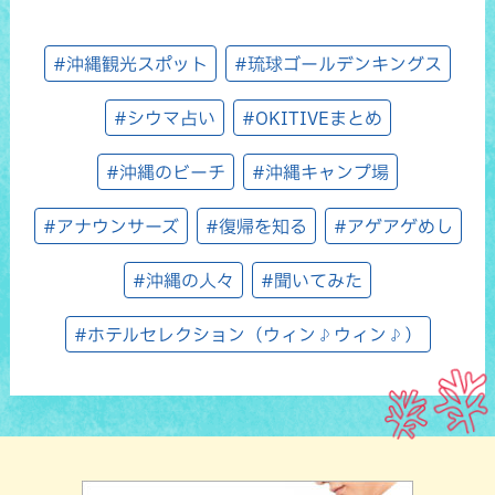
#沖縄観光スポット
#琉球ゴールデンキングス
#シウマ占い
#OKITIVEまとめ
#沖縄のビーチ
#沖縄キャンプ場
#アナウンサーズ
#復帰を知る
#アゲアゲめし
#沖縄の人々
#聞いてみた
#ホテルセレクション（ウィン♪ウィン♪）