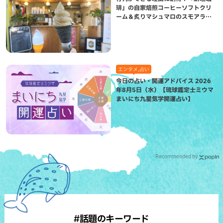
琲」の自家焙煎コーヒーソフトクリ
ーム＆炙りマシュマロのスモアラテ
が絶品（八重瀬町）
エンタメ,占い
今日の占い・開運アドバイス 2026
年8月5日（水）【琉球鑑定士ミウマ
まいにち九星気学開運占い】
Recommended by
#話題のキーワード