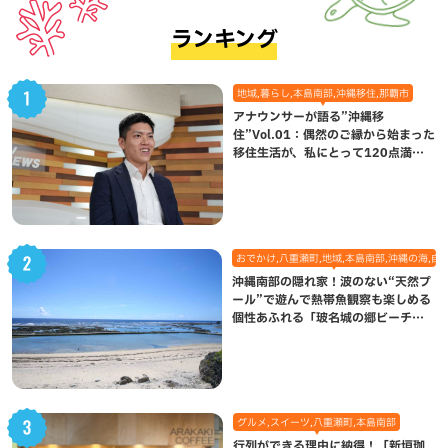
ランキング
地域,暮らし,本島南部,沖縄移住,那覇市
アナウンサーが語る”沖縄移
住”Vol.01：偶然のご縁から始まった
移住生活が、私にとって120点満点
になった理由
おでかけ,八重瀬町,地域,本島南部,沖縄の海,自
沖縄南部の隠れ家！波のない“天然プ
ール”で遊んで熱帯魚観察も楽しめる
個性あふれる「玻名城の郷ビーチ」
（八重瀬町）
グルメ,スイーツ,八重瀬町,本島南部
行列ができる理由に納得！「新垣珈