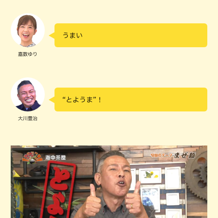
うまい
嘉数ゆり
“とようま”！
大川豊治