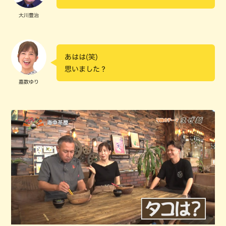
大川豊治
あはは(笑)
思いました？
嘉数ゆり