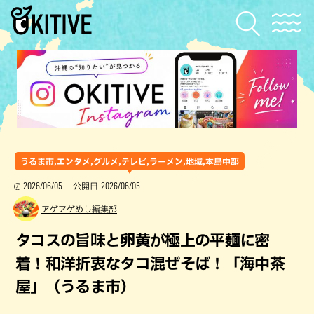
うるま市,エンタメ,グルメ,テレビ,ラーメン,地域,本島中部
2026/06/05
2026/06/05
公開日
アゲアゲめし編集部
タコスの旨味と卵黄が極上の平麺に密
着！和洋折衷なタコ混ぜそば！「海中茶
屋」（うるま市）