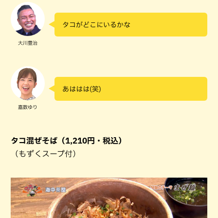
タコがどこにいるかな
大川豊治
あははは(笑)
嘉数ゆり
タコ混ぜそば（1,210円・税込）
（もずくスープ付）