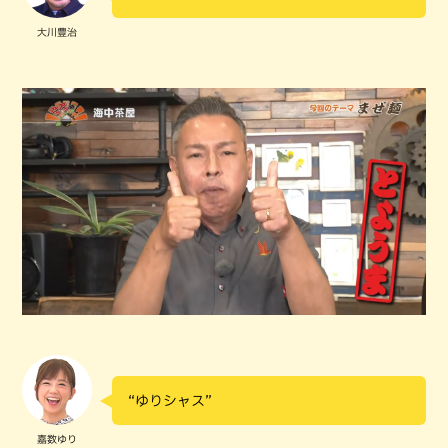
大川豊治
“ゆりシャス”
嘉数ゆり