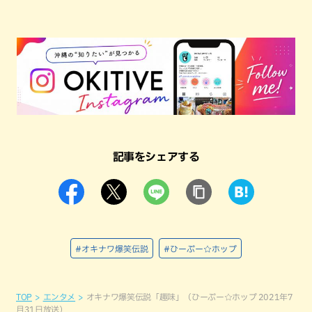
記事をシェアする
#オキナワ爆笑伝説
#ひーぷー☆ホップ
TOP
エンタメ
オキナワ爆笑伝説「趣味」（ひーぷー☆ホップ 2021年7
月31日放送）