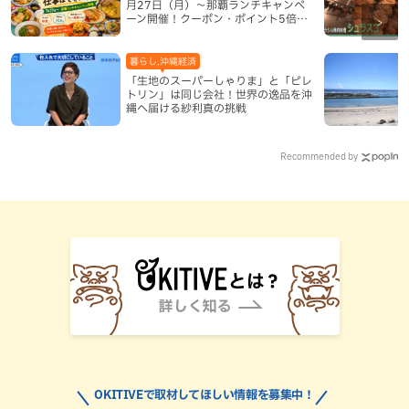
月27日（月）〜那覇ランチキャンペ
ーン開催！クーポン・ポイント5倍・
限定グッズが当たる12日間
暮らし,沖縄経済
「生地のスーパーしゃりま」と「ピレ
トリン」は同じ会社！世界の逸品を沖
縄へ届ける紗利真の挑戦
Recommended by
OKITIVEで取材してほしい情報を募集中！