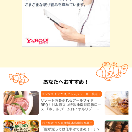
あなたへおすすめ！
エンタメ,おでかけ,グルメ,ステーキ・焼肉,テレビ,ホテル,地域,本島
リゾート感あふれるプールサイド
BBQ！甘み際立つ特製沖縄県産豚ロー
ス 「ホテル パームロイヤルリゾート
国際通り」（那覇市）
おでかけ,グルメ,地域,本島南部,那覇市
「腹が減っては仕事はできぬ！！」7