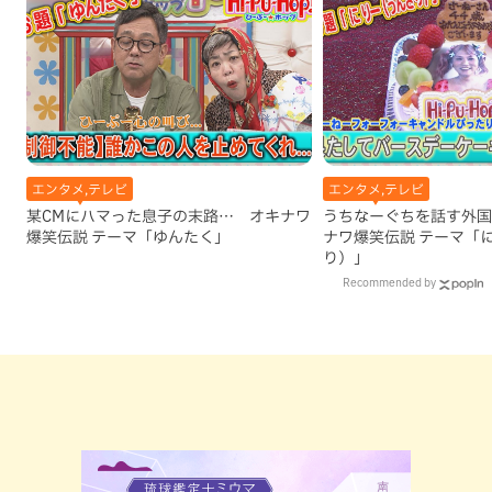
エンタメ,テレビ
エンタメ,テレビ
某CMにハマった息子の末路… オキナワ
うちなーぐちを話す外国
爆笑伝説 テーマ「ゆんたく」
ナワ爆笑伝説 テーマ「
り）」
Recommended by