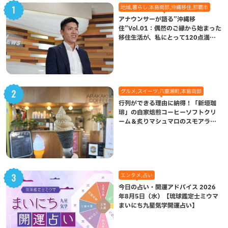
地域,暮らし,本島南部,沖縄移住,那覇市
アナウンサーが語る”沖縄移
住”Vol.01：偶然のご縁から始まった
移住生活が、私にとって120点満点
になった理由
グルメ,スイーツ,八重瀬町,本島南部
行列ができる理由に納得！「新垣珈
琲」の自家焙煎コーヒーソフトクリ
ーム＆炙りマシュマロのスモアラテ
が絶品（八重瀬町）
エンタメ,占い
今日の占い・開運アドバイス 2026
年8月5日（水）【琉球鑑定士ミウマ
まいにち九星気学開運占い】