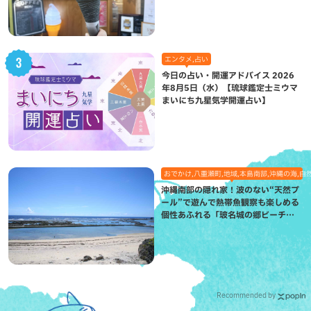
エンタメ,占い
今日の占い・開運アドバイス 2026
年8月5日（水）【琉球鑑定士ミウマ
まいにち九星気学開運占い】
おでかけ,八重瀬町,地域,本島南部,沖縄の海,自
沖縄南部の隠れ家！波のない“天然プ
ール”で遊んで熱帯魚観察も楽しめる
個性あふれる「玻名城の郷ビーチ」
（八重瀬町）
Recommended by