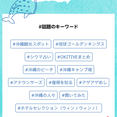
#話題のキーワード
#沖縄観光スポット
#琉球ゴールデンキングス
#シウマ占い
#OKITIVEまとめ
#沖縄のビーチ
#沖縄キャンプ場
#アナウンサーズ
#復帰を知る
#アゲアゲめし
#沖縄の人々
#聞いてみた
#ホテルセレクション（ウィン♪ウィン♪）