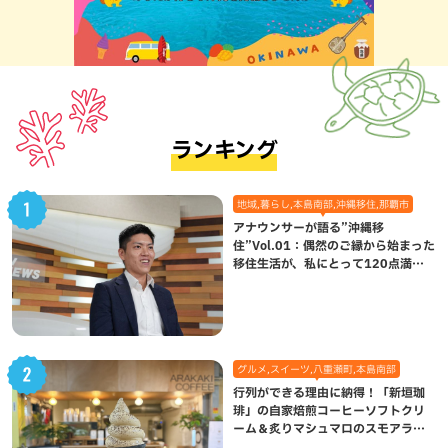
ランキング
地域,暮らし,本島南部,沖縄移住,那覇市
アナウンサーが語る”沖縄移
住”Vol.01：偶然のご縁から始まった
移住生活が、私にとって120点満点
になった理由
グルメ,スイーツ,八重瀬町,本島南部
行列ができる理由に納得！「新垣珈
琲」の自家焙煎コーヒーソフトクリ
ーム＆炙りマシュマロのスモアラテ
が絶品（八重瀬町）