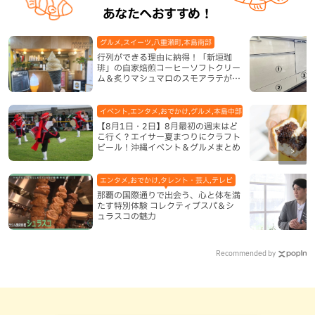
あなたへおすすめ！
グルメ,スイーツ,八重瀬町,本島南部
行列ができる理由に納得！「新垣珈
琲」の自家焙煎コーヒーソフトクリー
ム＆炙りマシュマロのスモアラテが絶
品（八重瀬町）
イベント,エンタメ,おでかけ,グルメ,本島中部,本島北部,本島南部
【8月1日・2日】8月最初の週末はど
こ行く？エイサー夏まつりにクラフト
ビール！沖縄イベント＆グルメまとめ
エンタメ,おでかけ,タレント・芸人,テレビ
那覇の国際通りで出会う、心と体を満
たす特別体験 コレクティブスパ＆シ
ュラスコの魅力
Recommended by