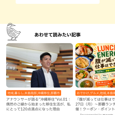
あわせて読みたい記事
地域,暮らし,本島南部,沖縄移住,那覇市
おでかけ,グルメ,地域,本島
アナウンサーが語る”沖縄移住”Vol.01：
「腹が減っては仕事はで
偶然のご縁から始まった移住生活が、私
27日（月）〜那覇ラン
にとって120点満点になった理由
催！クーポン・ポイント
ズが当たる12日間
Recommended by