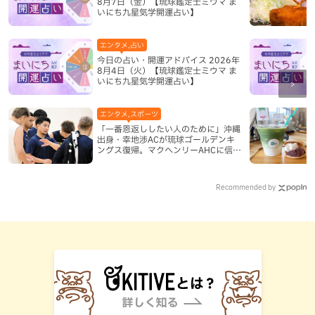
8月7日（金）【琉球鑑定士ミウマ ま
いにち九星気学開運占い】
エンタメ,占い
今日の占い・開運アドバイス 2026年
8月4日（火）【琉球鑑定士ミウマ ま
いにち九星気学開運占い】
エンタメ,スポーツ
「一番恩返ししたい人のために」沖縄
出身・幸地渉ACが琉球ゴールデンキ
ングス復帰。マクヘンリーAHCに信頼
を寄せる理由
Recommended by