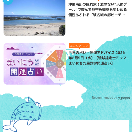
沖縄南部の隠れ家！波のない“天然プ
ール”で遊んで熱帯魚観察も楽しめる
個性あふれる「玻名城の郷ビーチ」
（八重瀬町）
エンタメ,占い
今日の占い・開運アドバイス 2026
年8月5日（水）【琉球鑑定士ミウマ
まいにち九星気学開運占い】
Recommended by