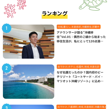
ランキング
地域,暮らし,本島南部,沖縄移住,那覇市
アナウンサーが語る”沖縄移
住”Vol.01：偶然のご縁から始まった
移住生活が、私にとって120点満点
になった理由
おでかけ,ホテル,名護市,地域,本島北部
なぜ名護だったのか？国内初のビー
チリゾート「コートヤード・バイ・
マリオット沖縄リゾート」に込めら
れた想い
おでかけ,八重瀬町,地域,本島南部,沖縄の海,自