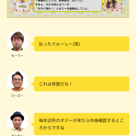
払ったぐゎーしー(笑)
もーりー
これは常習だな！
ひーぷー
毎年近所のオジーが来たら中身確認するとこ
ろからですね
さーねー