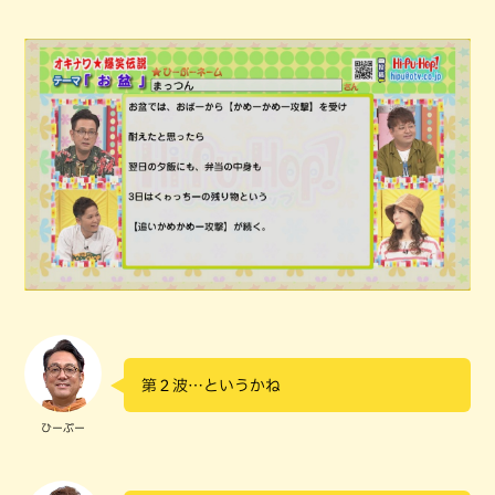
第２波…というかね
ひーぷー