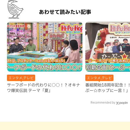
あわせて読みたい記事
エンタメ,テレビ
エンタメ,テレビ
サーフボードの代わりに○○！？オキナ
番組開始18周年記念！
ワ爆笑伝説 テーマ「夏」
ぷー☆ホップに一言！」
Recommended by