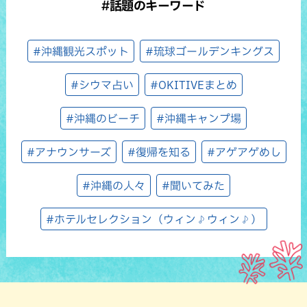
#話題のキーワード
#沖縄観光スポット
#琉球ゴールデンキングス
#シウマ占い
#OKITIVEまとめ
#沖縄のビーチ
#沖縄キャンプ場
#アナウンサーズ
#復帰を知る
#アゲアゲめし
#沖縄の人々
#聞いてみた
#ホテルセレクション（ウィン♪ウィン♪）