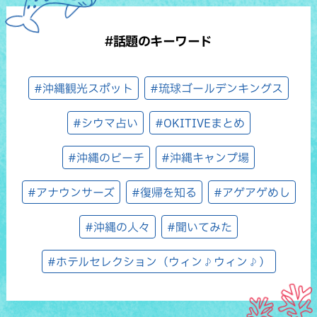
#話題のキーワード
#沖縄観光スポット
#琉球ゴールデンキングス
#シウマ占い
#OKITIVEまとめ
#沖縄のビーチ
#沖縄キャンプ場
#アナウンサーズ
#復帰を知る
#アゲアゲめし
#沖縄の人々
#聞いてみた
#ホテルセレクション（ウィン♪ウィン♪）