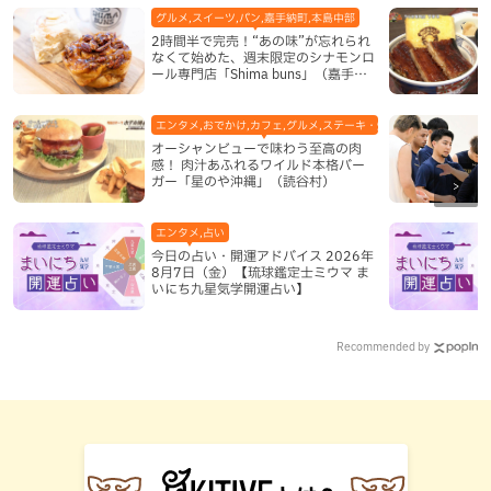
グルメ,スイーツ,パン,嘉手納町,本島中部
2時間半で完売！“あの味”が忘れられ
なくて始めた、週末限定のシナモンロ
ール専門店「Shima buns」（嘉手納
町）
エンタメ,おでかけ,カフェ,グルメ,ステーキ・焼肉,テレビ,ハンバーガ
オーシャンビューで味わう至高の肉
感！ 肉汁あふれるワイルド本格バー
ガー「星のや沖縄」（読谷村）
エンタメ,占い
今日の占い・開運アドバイス 2026年
8月7日（金）【琉球鑑定士ミウマ ま
いにち九星気学開運占い】
Recommended by