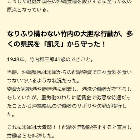
こうした経歴が現在の沖縄食糧を設立するに至った彼の
原点となっている。
なりふり構わない竹内の大胆な行動が、多
くの県民を「飢え」から守った！
1948年、竹内和三郎41歳のできごと。
当時、沖縄県民は米軍からの配給物資で日々食料を食い
つないでいるような状況だった。
物資が那覇港や勝連港に到着し、港湾労働者が荷下ろし
をしていたが、重労働のわりに低賃金で劣悪な待遇だっ
たことから沖縄県民の労働者のサボりや欠勤が横行し
た。
これに米軍は大激怒！！配給を無期限停止すると宣言し
労働者らを糾弾した。