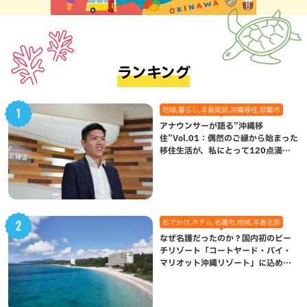
ランキング
地域,暮らし,本島南部,沖縄移住,那覇市
アナウンサーが語る”沖縄移
住”Vol.01：偶然のご縁から始まった
移住生活が、私にとって120点満点
になった理由
おでかけ,ホテル,名護市,地域,本島北部
なぜ名護だったのか？国内初のビー
チリゾート「コートヤード・バイ・
マリオット沖縄リゾート」に込めら
れた想い