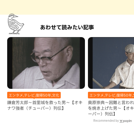
あわせて読みたい記事
エンタメ,テレビ,復帰50年,文化
エンタメ,テレビ,復帰50年,
鎌倉芳太郎～首里城を救った男～【オキ
奥原崇典～困難と言われ
ナワ強者（チューバー）列伝】
を焼き上げた男～【オキ
ーバー）列伝】
Recommended by