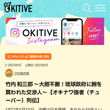
エンタメ,テレビ,復帰50年,文化
2022/04/15
2022/04/15
公開日
OTV制作部
竹内 和三郎 ～大胆不敵！琉球政府に腕を
買われた交渉人～【オキナワ強者（チュ
ーバー）列伝】
1972年5月15日、沖縄は日本復帰。あれから50年とい