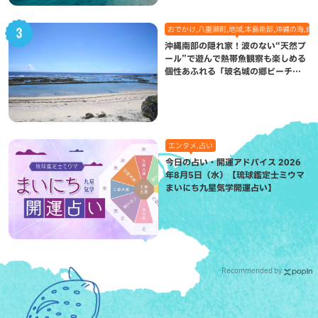
おでかけ,八重瀬町,地域,本島南部,沖縄の海,自
沖縄南部の隠れ家！波のない“天然プ
ール”で遊んで熱帯魚観察も楽しめる
個性あふれる「玻名城の郷ビーチ」
（八重瀬町）
エンタメ,占い
今日の占い・開運アドバイス 2026
年8月5日（水）【琉球鑑定士ミウマ
まいにち九星気学開運占い】
Recommended by