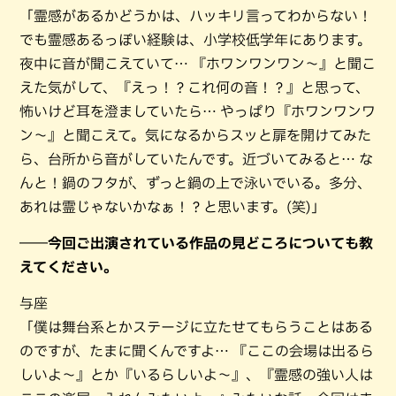
「霊感があるかどうかは、ハッキリ言ってわからない！
でも霊感あるっぽい経験は、小学校低学年にあります。
夜中に音が聞こえていて… 『ホワンワンワン〜』と聞こ
えた気がして、『えっ！？これ何の音！？』と思って、
怖いけど耳を澄ましていたら… やっぱり『ホワンワンワ
ン〜』と聞こえて。気になるからスッと扉を開けてみた
ら、台所から音がしていたんです。近づいてみると… な
んと！鍋のフタが、ずっと鍋の上で泳いでいる。多分、
あれは霊じゃないかなぁ！？と思います。(笑)」
――今回ご出演されている作品の見どころについても教
えてください。
与座
「僕は舞台系とかステージに立たせてもらうことはある
のですが、たまに聞くんですよ… 『ここの会場は出るら
しいよ～』とか『いるらしいよ〜』、『霊感の強い人は