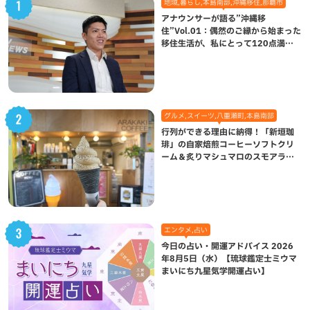
地域,暮らし,本島南部,沖縄移住,那覇市
アナウンサーが語る”沖縄移
住”Vol.01：偶然のご縁から始まった
移住生活が、私にとって120点満点
になった理由
グルメ,スイーツ,八重瀬町,本島南部
行列ができる理由に納得！「新垣珈
琲」の自家焙煎コーヒーソフトクリ
ーム＆炙りマシュマロのスモアラテ
が絶品（八重瀬町）
エンタメ,占い
今日の占い・開運アドバイス 2026
年8月5日（水）【琉球鑑定士ミウマ
まいにち九星気学開運占い】