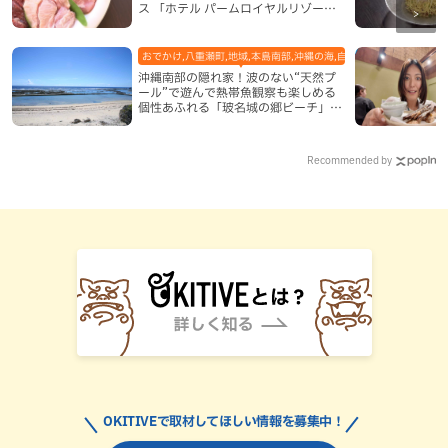
ス 「ホテル パームロイヤルリゾート
国際通り」（那覇市）
おでかけ,八重瀬町,地域,本島南部,沖縄の海,自然
沖縄南部の隠れ家！波のない“天然プ
ール”で遊んで熱帯魚観察も楽しめる
個性あふれる「玻名城の郷ビーチ」
（八重瀬町）
Recommended by
OKITIVEで取材してほしい情報を募集中！