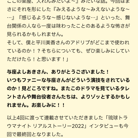
ここの楽屋、入れんみたいよ〜』みたいな話。今回はま
さにそれを形にした『みえるような〜みえないような〜
…』『感じるような〜感じないような…』といった、舞
台関係の人なら一度は味わったことのあるような怖さが
見られるかもしれません。
そして、僕と平川美香さんのアドリブがどこまで使われ
ているのか！？そちらについても、ぜひ楽しみにしてい
ただけたら！と思います！」
与座よしあきさん、ありがとうございました！
いつもファニーな与座さんがどういう演技をされている
のか！見どころですね。またこのドラマを見ているタレ
ントさんや舞台役者さんたちは、よりゾッとするかもし
れません。お楽しみに！！
以上4回に渡って連載させていただきました「琉球トラ
ウマナイト リアルストーリー2022」インタビューも今
回で最終回となりました。