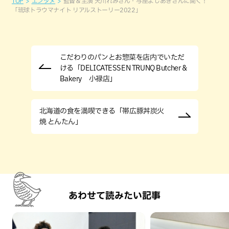
TOP
エンタメ
監督＆主演 天川れみさん・与座よしあきさんに聞く！
「琉球トラウマナイト リアルストーリー2022」
こだわりのパンとお惣菜を店内でいただ
ける「DELICATESSEN TRUNQ Butcher &
Bakery 小禄店」
北海道の食を満喫できる「帯広豚丼炭火
焼 とんたん」
あわせて読みたい記事