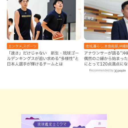
エンタメ,スポーツ
地域,暮らし,本島南部,沖縄
「速さ」だけじゃない 新生・琉球ゴー
アナウンサーが語る”沖縄移
ルデンキングスが追い求める“多様性”と
偶然のご縁から始まった
日本人選手が輝けるチームとは
にとって120点満点に
Recommended by