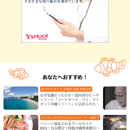
あなたへおすすめ！
おでかけ,ホテル,名護市,地域,本島北部
なぜ名護だったのか？国内初のビーチ
リゾート「コートヤード・バイ・マリ
オット沖縄リゾート」に込められた想
い
エンタメ,おでかけ,グルメ,ステーキ・焼肉,テレビ,ホテル,地域,本島
リゾート感あふれるプールサイド
BBQ！甘み際立つ特製沖縄県産豚ロー