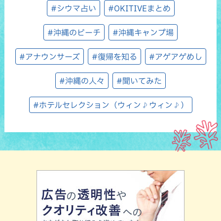
#シウマ占い
#OKITIVEまとめ
#沖縄のビーチ
#沖縄キャンプ場
#アナウンサーズ
#復帰を知る
#アゲアゲめし
#沖縄の人々
#聞いてみた
#ホテルセレクション（ウィン♪ウィン♪）