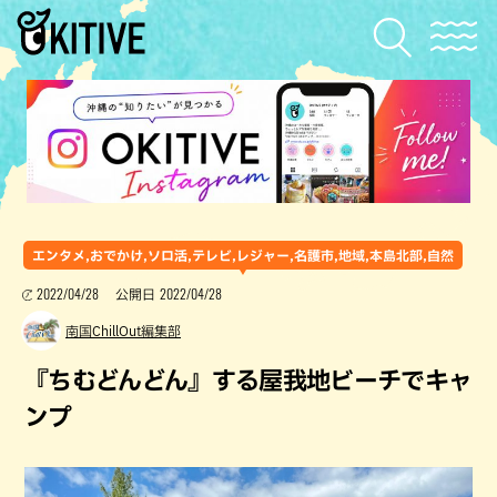
エンタメ,おでかけ,ソロ活,テレビ,レジャー,名護市,地域,本島北部,自然
2022/04/28
2022/04/28
公開日
南国ChillOut編集部
『ちむどんどん』する屋我地ビーチでキャ
ンプ