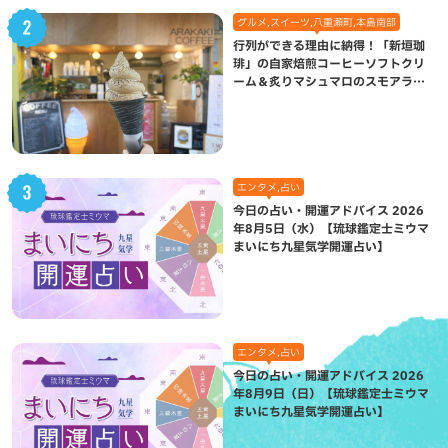
グルメ,スイーツ,八重瀬町,本島南部
行列ができる理由に納得！「新垣珈
琲」の自家焙煎コーヒーソフトクリ
ーム＆炙りマシュマロのスモアラテ
が絶品（八重瀬町）
エンタメ,占い
今日の占い・開運アドバイス 2026
年8月5日（水）【琉球鑑定士ミウマ
まいにち九星気学開運占い】
エンタメ,占い
今日の占い・開運アドバイス 2026
年8月9日（日）【琉球鑑定士ミウマ
まいにち九星気学開運占い】