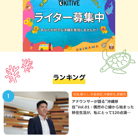
ランキング
地域,暮らし,本島南部,沖縄移住,那覇市
アナウンサーが語る”沖縄移
住”Vol.01：偶然のご縁から始まった
移住生活が、私にとって120点満点
になった理由