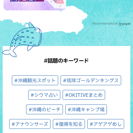
Recommended by
#話題のキーワード
#沖縄観光スポット
#琉球ゴールデンキングス
#シウマ占い
#OKITIVEまとめ
#沖縄のビーチ
#沖縄キャンプ場
#アナウンサーズ
#復帰を知る
#アゲアゲめし