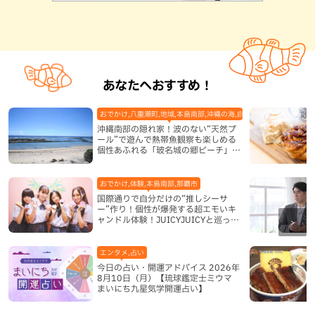
あなたへおすすめ！
おでかけ,八重瀬町,地域,本島南部,沖縄の海,自然
沖縄南部の隠れ家！波のない“天然プ
ール”で遊んで熱帯魚観察も楽しめる
個性あふれる「玻名城の郷ビーチ」
（八重瀬町）
おでかけ,体験,本島南部,那覇市
国際通りで自分だけの“推しシーサ
ー”作り！個性が爆発する超エモいキ
ャンドル体験！JUICYJUICYと巡って
沖縄新定番を探す
エンタメ,占い
今日の占い・開運アドバイス 2026年
8月10日（月）【琉球鑑定士ミウマ
まいにち九星気学開運占い】