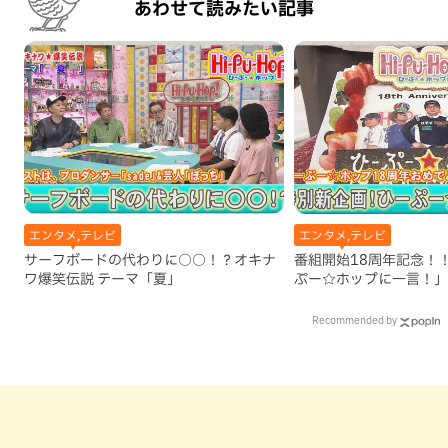
あわせて読みたい記事
エンタメ,テレビ
エンタメ,テレビ
サーフボードの代わりに○○！？オキナ
番組開始18周年記念！
ワ爆笑伝説 テーマ「夏」
ぷー☆ホップに一言！」
Recommended by