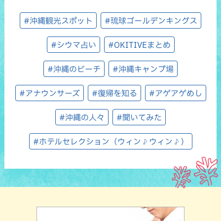
#沖縄観光スポット
#琉球ゴールデンキングス
#シウマ占い
#OKITIVEまとめ
#沖縄のビーチ
#沖縄キャンプ場
#アナウンサーズ
#復帰を知る
#アゲアゲめし
#沖縄の人々
#聞いてみた
#ホテルセレクション（ウィン♪ウィン♪）