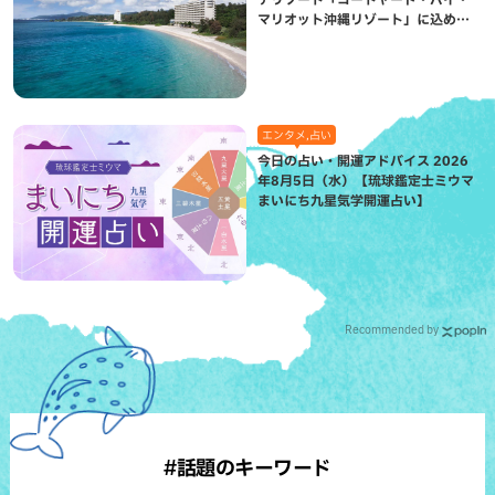
マリオット沖縄リゾート」に込めら
れた想い
エンタメ,占い
今日の占い・開運アドバイス 2026
年8月5日（水）【琉球鑑定士ミウマ
まいにち九星気学開運占い】
Recommended by
#話題のキーワード