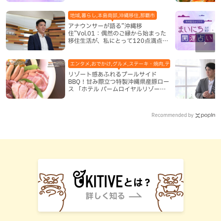
地域,暮らし,本島南部,沖縄移住,那覇市
アナウンサーが語る”沖縄移
住”Vol.01：偶然のご縁から始まった
移住生活が、私にとって120点満点に
なった理由
エンタメ,おでかけ,グルメ,ステーキ・焼肉,テレビ,ホテル,地域,本島
リゾート感あふれるプールサイド
BBQ！甘み際立つ特製沖縄県産豚ロー
ス 「ホテル パームロイヤルリゾート
国際通り」（那覇市）
Recommended by