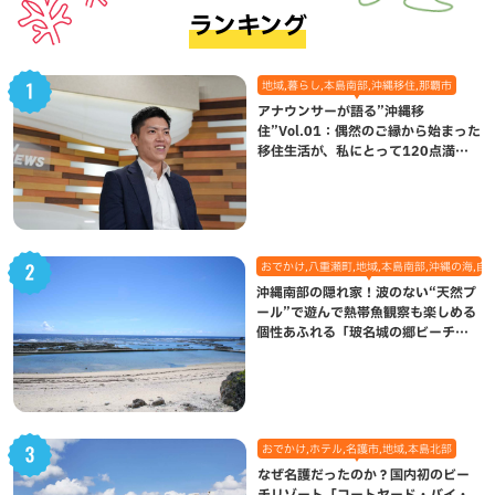
ランキング
地域,暮らし,本島南部,沖縄移住,那覇市
アナウンサーが語る”沖縄移
住”Vol.01：偶然のご縁から始まった
移住生活が、私にとって120点満点
になった理由
おでかけ,八重瀬町,地域,本島南部,沖縄の海,自
沖縄南部の隠れ家！波のない“天然プ
ール”で遊んで熱帯魚観察も楽しめる
個性あふれる「玻名城の郷ビーチ」
（八重瀬町）
おでかけ,ホテル,名護市,地域,本島北部
なぜ名護だったのか？国内初のビー
チリゾート「コートヤード・バイ・