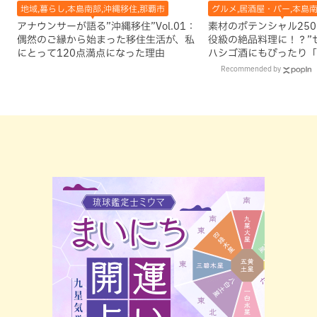
地域,暮らし,本島南部,沖縄移住,那覇市
グルメ,居酒屋・バー,本島南
アナウンサーが語る”沖縄移住”Vol.01：
素材のポテンシャル25
偶然のご縁から始まった移住生活が、私
役級の絶品料理に！？”
にとって120点満点になった理由
ハシゴ酒にもぴったり「
亭」（那覇市）
Recommended by