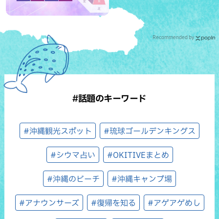
Recommended by
#話題のキーワード
#沖縄観光スポット
#琉球ゴールデンキングス
#シウマ占い
#OKITIVEまとめ
#沖縄のビーチ
#沖縄キャンプ場
#アナウンサーズ
#復帰を知る
#アゲアゲめし