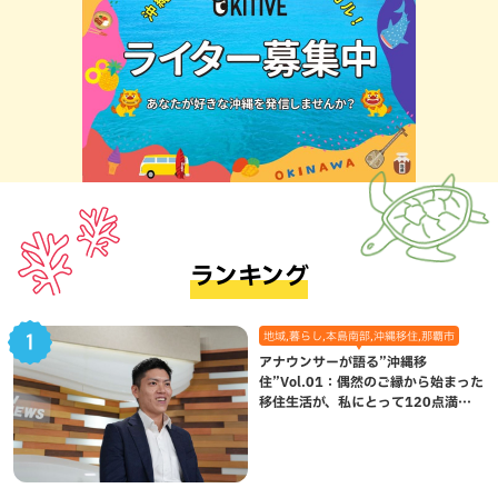
ランキング
地域,暮らし,本島南部,沖縄移住,那覇市
アナウンサーが語る”沖縄移
住”Vol.01：偶然のご縁から始まった
移住生活が、私にとって120点満点
になった理由