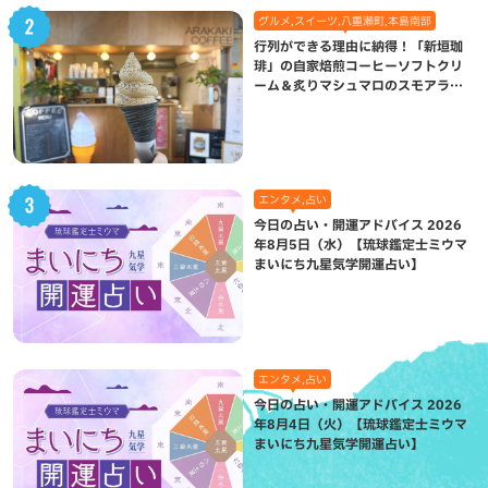
グルメ,スイーツ,八重瀬町,本島南部
行列ができる理由に納得！「新垣珈
琲」の自家焙煎コーヒーソフトクリ
ーム＆炙りマシュマロのスモアラテ
が絶品（八重瀬町）
エンタメ,占い
今日の占い・開運アドバイス 2026
年8月5日（水）【琉球鑑定士ミウマ
まいにち九星気学開運占い】
エンタメ,占い
今日の占い・開運アドバイス 2026
年8月4日（火）【琉球鑑定士ミウマ
まいにち九星気学開運占い】