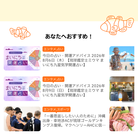
あなたへおすすめ！
エンタメ,占い
今日の占い・開運アドバイス 2026年
8月6日（木）【琉球鑑定士ミウマ ま
いにち九星気学開運占い】
エンタメ,占い
今日の占い・開運アドバイス 2026年
8月9日（日）【琉球鑑定士ミウマ ま
いにち九星気学開運占い】
エンタメ,スポーツ
「一番恩返ししたい人のために」沖縄
出身・幸地渉ACが琉球ゴールデンキ
ングス復帰。マクヘンリーAHCに信頼
を寄せる理由