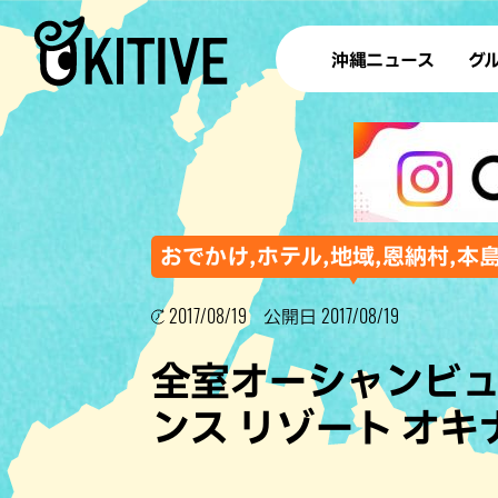
沖縄ニュース
グ
ラ
テイ
すし
沖
おでかけ,ホテル,地域,恩納村,本
2017/08/19
2017/08/19
公開日
洋食・
全室オーシャンビ
ステー
ンス リゾート オ
その他
ブッフェ