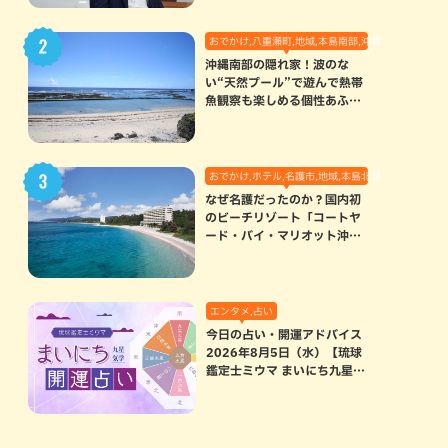
おでかけ,八重瀬町,地域,本島南部,沖縄の海,自然
沖縄南部の隠れ家！波のな
い“天然プール”で遊んで熱帯
魚観察も楽しめる個性あふれ
る「玻名城の郷ビーチ」（八
重瀬町）
おでかけ,ホテル,名護市,地域,本島北部
なぜ名護だったのか？国内初
のビーチリゾート「コートヤ
ード・バイ・マリオット沖縄
リゾート」に込められた想い
エンタメ,占い
今日の占い・開運アドバイス
2026年8月5日（水）【琉球
鑑定士ミウマ まいにち九星気
学開運占い】