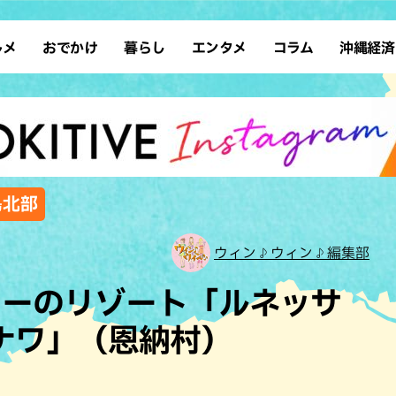
ルメ
おでかけ
暮らし
エンタメ
コラム
沖縄経済
ーメン
デート
沖縄そば
レシピ
スポーツ
ドライブ
SDGs
占い
クアウト
散歩
ファッション
カフェ
タレント・芸人
ソロ活
ローカルニュース
テレビ
・魚料理
自然
和食・日本料理
沖縄移住
イベント
子ども
沖縄旧暦行事
縄料理
歴史
アジア・エスニック
体験
島北部
中華
レジャー
イタリアン
アート
ウィン♪ウィン♪編集部
西洋料理
ショッピング
フレンチ
ホテル
ューのリゾート「ルネッサ
キ・焼肉
サウナ
焼鳥・串料理
公園
キナワ」（恩納村）
の肉料理
沖縄の海
居酒屋・バー
・バイキング
スイーツ