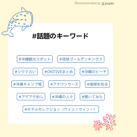
Recommended by
#話題のキーワード
#沖縄観光スポット
#琉球ゴールデンキングス
#シウマ占い
#OKITIVEまとめ
#沖縄のビーチ
#沖縄キャンプ場
#アナウンサーズ
#復帰を知る
#アゲアゲめし
#沖縄の人々
#聞いてみた
#ホテルセレクション（ウィン♪ウィン♪）