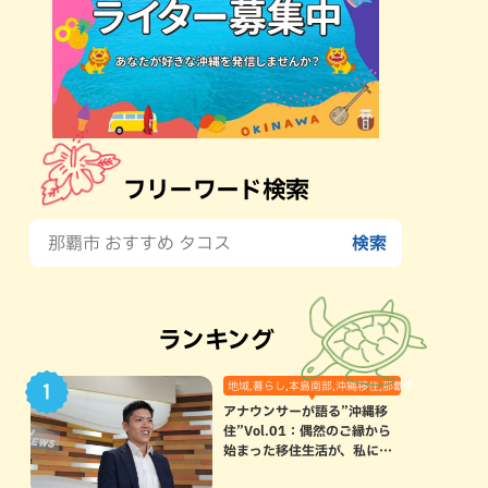
フリーワード検索
ランキング
地域,暮らし,本島南部,沖縄移住,那覇市
アナウンサーが語る”沖縄移
住”Vol.01：偶然のご縁から
始まった移住生活が、私にと
って120点満点になった理由