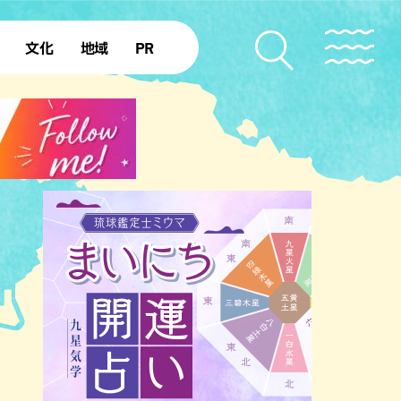
文化
地域
PR
復帰50年
本島北部
本島中部
本島南部
先島諸島
北部離島
南部離島