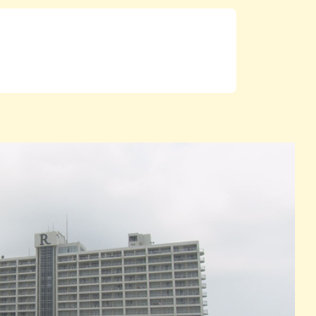
パン
カレー
バーガー
タコス・タコライス