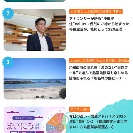
地域,暮らし,本島南部,沖縄移住,那覇市
アナウンサーが語る”沖縄移
住”Vol.01：偶然のご縁から始まった
移住生活が、私にとって120点満点
になった理由
おでかけ,八重瀬町,地域,本島南部,沖縄の海,自
沖縄南部の隠れ家！波のない“天然プ
ール”で遊んで熱帯魚観察も楽しめる
個性あふれる「玻名城の郷ビーチ」
（八重瀬町）
エンタメ,占い
今日の占い・開運アドバイス 2026
年8月5日（水）【琉球鑑定士ミウマ
まいにち九星気学開運占い】