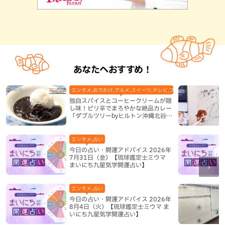
あなたへおすすめ！
エンタメ,おでかけ,グルメ,スイーツ,テレビ,ブッフェ・バイキング,ホ
独自スパイスとコーヒークリームが隠
し味！ピリ辛でまろやかな絶品カレー
「ダブルツリーbyヒルトン沖縄北谷リ
ゾート」（北谷町）
エンタメ,占い
今日の占い・開運アドバイス 2026年
7月31日（金）【琉球鑑定士ミウマ
まいにち九星気学開運占い】
エンタメ,占い
今日の占い・開運アドバイス 2026年
8月4日（火）【琉球鑑定士ミウマ ま
いにち九星気学開運占い】