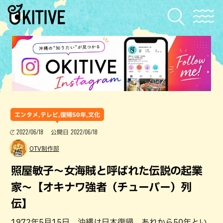
エンタメ,テレビ,復帰50年,文化
2022/06/18
2022/06/18
公開日
OTV制作部
照屋敏子～女海賊と呼ばれた伝説の起業
家～【オキナワ強者（チューバー）列
伝】
1972年5月15日、沖縄は日本復帰。あれから50年とい