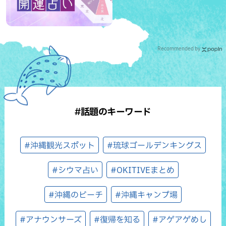
Recommended by
#話題のキーワード
#沖縄観光スポット
#琉球ゴールデンキングス
#シウマ占い
#OKITIVEまとめ
#沖縄のビーチ
#沖縄キャンプ場
#アナウンサーズ
#復帰を知る
#アゲアゲめし