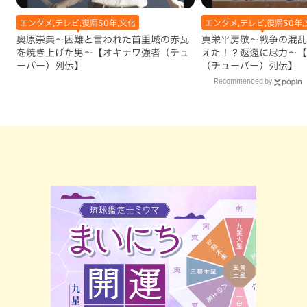
エンタメ,テレビ,復帰50年,文化
エンタメ,テレビ,復帰50年,
奥原崇典～困難と言われた首里城の赤瓦
真栄平房敬～戦争の混乱
を焼き上げた男～【オキナワ強者（チュ
えた！？返還に尽力～【
ーバー）列伝】
（チューバー）列伝】
Recommended by