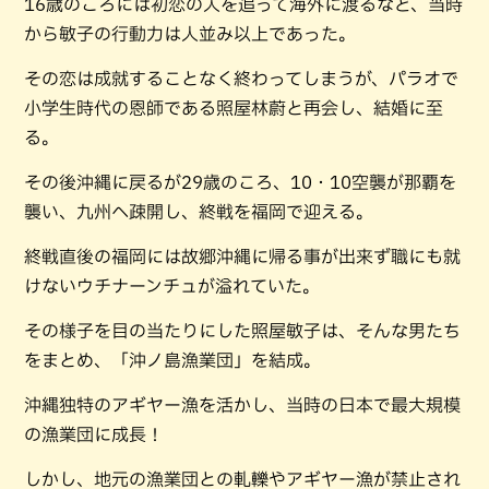
16歳のころには初恋の人を追って海外に渡るなど、当時
から敏子の行動力は人並み以上であった。
その恋は成就することなく終わってしまうが、パラオで
小学生時代の恩師である照屋林蔚と再会し、結婚に至
る。
その後沖縄に戻るが29歳のころ、10・10空襲が那覇を
襲い、九州へ疎開し、終戦を福岡で迎える。
終戦直後の福岡には故郷沖縄に帰る事が出来ず職にも就
けないウチナーンチュが溢れていた。
その様子を目の当たりにした照屋敏子は、そんな男たち
をまとめ、「沖ノ島漁業団」を結成。
沖縄独特のアギヤー漁を活かし、当時の日本で最大規模
の漁業団に成長！
しかし、地元の漁業団との軋轢やアギヤー漁が禁止され