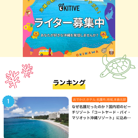
ランキング
おでかけ,ホテル,名護市,地域,本島北部
なぜ名護だったのか？国内初のビー
チリゾート「コートヤード・バイ・
マリオット沖縄リゾート」に込めら
れた想い