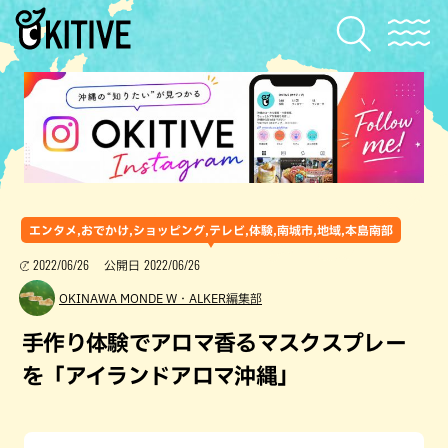
エンタメ,おでかけ,ショッピング,テレビ,体験,南城市,地域,本島南部
2022/06/26
2022/06/26
公開日
OKINAWA MONDE W・ALKER編集部
手作り体験でアロマ香るマスクスプレー
を「アイランドアロマ沖縄」