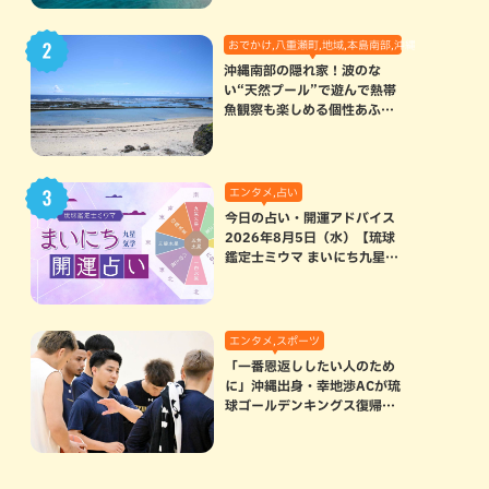
おでかけ,八重瀬町,地域,本島南部,沖縄の海,自然
沖縄南部の隠れ家！波のな
い“天然プール”で遊んで熱帯
魚観察も楽しめる個性あふれ
る「玻名城の郷ビーチ」（八
重瀬町）
エンタメ,占い
今日の占い・開運アドバイス
2026年8月5日（水）【琉球
鑑定士ミウマ まいにち九星気
学開運占い】
エンタメ,スポーツ
「一番恩返ししたい人のため
に」沖縄出身・幸地渉ACが琉
球ゴールデンキングス復帰。
マクヘンリーAHCに信頼を寄
せる理由