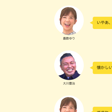
いやあ
嘉数ゆり
懐かし
大川豊治