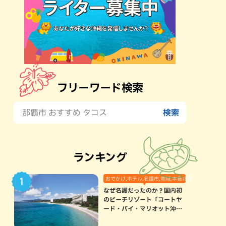
フリーワード検索
ランキング
おでかけ,ホテル,名護市,地域,本島北部
なぜ名護だったのか？国内初
のビーチリゾート「コートヤ
ード・バイ・マリオット沖縄
リゾート」に込められた想い