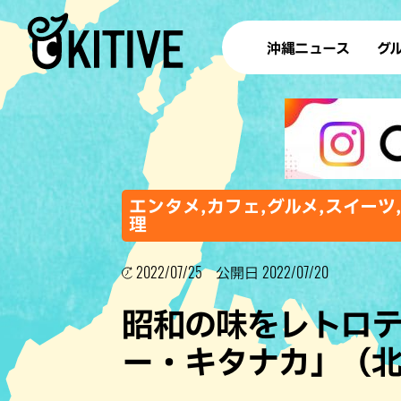
沖縄ニュース
グ
ラ
テイ
すし
沖
エンタメ,カフェ,グルメ,スイーツ
理
2022/07/25
2022/07/20
洋食・
公開日
ステー
昭和の味をレトロ
その他
ー・キタナカ」（
ブッフェ