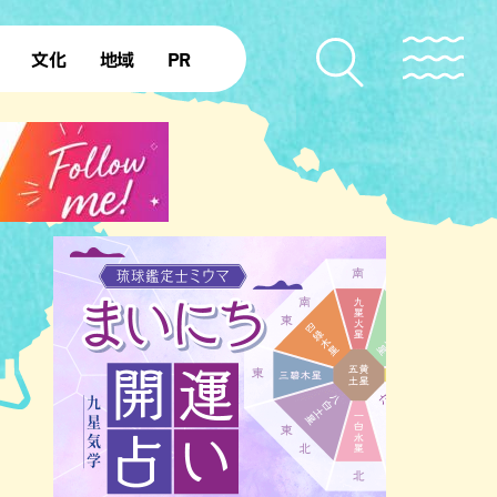
文化
地域
PR
復帰50年
本島北部
本島中部
本島南部
先島諸島
北部離島
南部離島