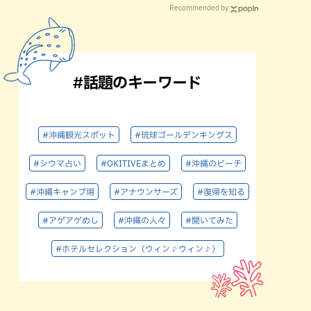
Recommended by
#話題のキーワード
#沖縄観光スポット
#琉球ゴールデンキングス
#シウマ占い
#OKITIVEまとめ
#沖縄のビーチ
#沖縄キャンプ場
#アナウンサーズ
#復帰を知る
#アゲアゲめし
#沖縄の人々
#聞いてみた
#ホテルセレクション（ウィン♪ウィン♪）