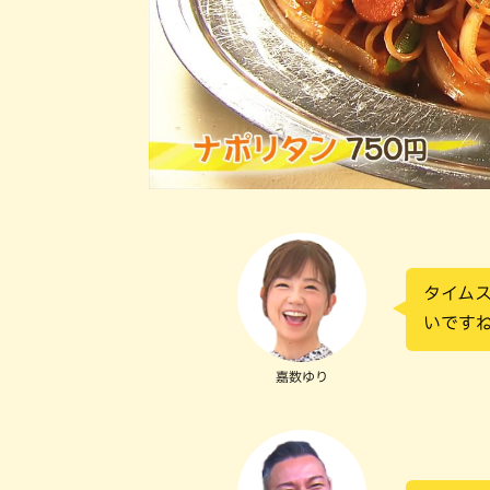
タイム
いです
嘉数ゆり