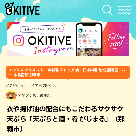
エンタメ,グルメ,すし・魚料理,テレビ,和食・日本料理,地域,居酒屋・バ
ー,本島南部,那覇市
2022/08/12
2022/08/10
公開日
アゲアゲめし編集部
衣や揚げ油の配合にもこだわるサクサク
天ぷら「天ぷらと酒・肴 がじまる」（那
覇市）