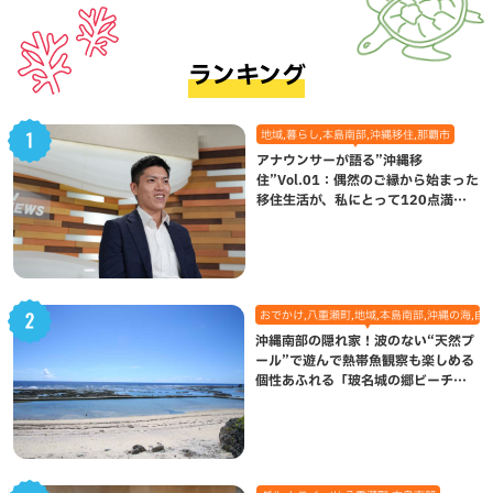
ランキング
地域,暮らし,本島南部,沖縄移住,那覇市
アナウンサーが語る”沖縄移
住”Vol.01：偶然のご縁から始まった
移住生活が、私にとって120点満点
になった理由
おでかけ,八重瀬町,地域,本島南部,沖縄の海,自
沖縄南部の隠れ家！波のない“天然プ
ール”で遊んで熱帯魚観察も楽しめる
個性あふれる「玻名城の郷ビーチ」
（八重瀬町）