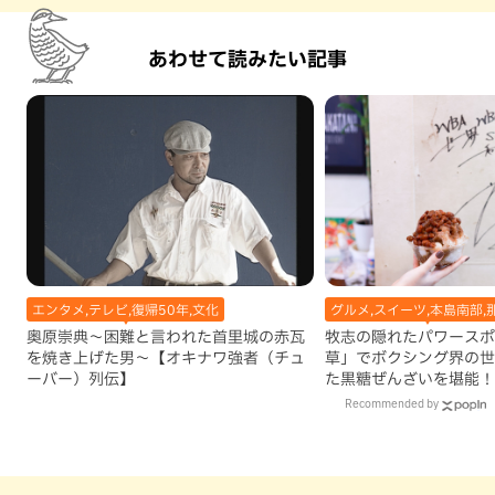
あわせて読みたい記事
エンタメ,テレビ,復帰50年,文化
グルメ,スイーツ,本島南部,
奥原崇典～困難と言われた首里城の赤瓦
牧志の隠れたパワースポ
を焼き上げた男～【オキナワ強者（チュ
草」でボクシング界の世
ーバー）列伝】
た黒糖ぜんざいを堪能！
手作りケーキも要チェッ
Recommended by