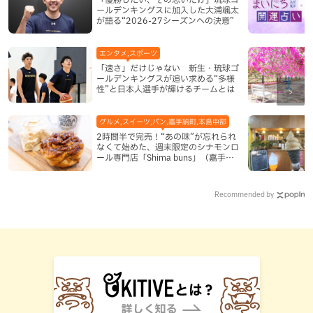
ールデンキングスに加入した大浦颯太
が語る“2026-27シーズンへの決意”
エンタメ,スポーツ
「速さ」だけじゃない 新生・琉球ゴ
ールデンキングスが追い求める“多様
性”と日本人選手が輝けるチームとは
グルメ,スイーツ,パン,嘉手納町,本島中部
2時間半で完売！“あの味”が忘れられ
なくて始めた、週末限定のシナモンロ
ール専門店「Shima buns」（嘉手納
町）
Recommended by