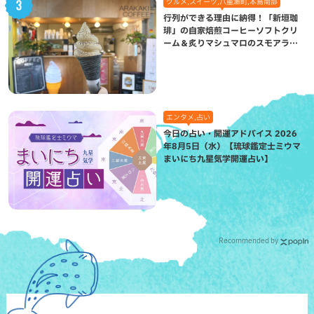
グルメ,スイーツ,八重瀬町,本島南部
行列ができる理由に納得！「新垣珈
琲」の自家焙煎コーヒーソフトクリ
ーム＆炙りマシュマロのスモアラテ
が絶品（八重瀬町）
エンタメ,占い
今日の占い・開運アドバイス 2026
年8月5日（水）【琉球鑑定士ミウマ
まいにち九星気学開運占い】
Recommended by