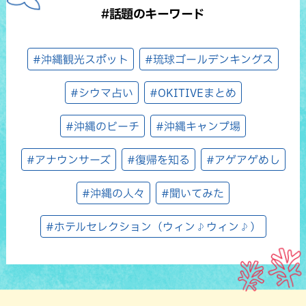
#話題のキーワード
#沖縄観光スポット
#琉球ゴールデンキングス
#シウマ占い
#OKITIVEまとめ
#沖縄のビーチ
#沖縄キャンプ場
#アナウンサーズ
#復帰を知る
#アゲアゲめし
#沖縄の人々
#聞いてみた
#ホテルセレクション（ウィン♪ウィン♪）