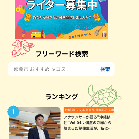
フリーワード検索
ランキング
地域,暮らし,本島南部,沖縄移住,那覇市
アナウンサーが語る”沖縄移
住”Vol.01：偶然のご縁から
始まった移住生活が、私にと
って120点満点になった理由