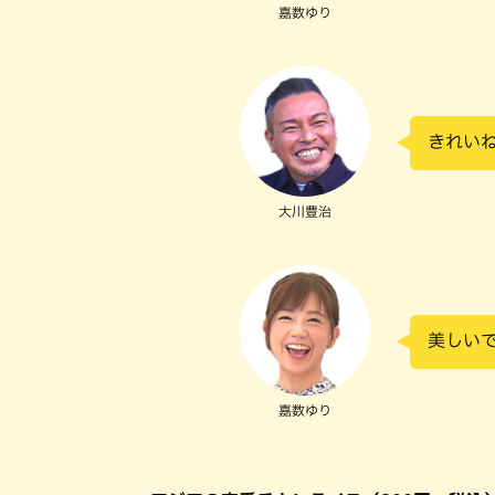
嘉数ゆり
きれい
大川豊治
美しい
嘉数ゆり