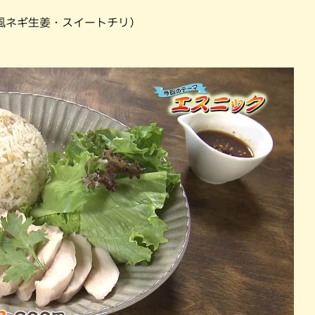
）
風ネギ生姜・スイートチリ）