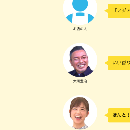
「アジ
お店の人
いい香
大川豊治
ほんと