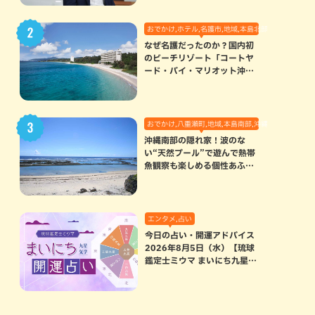
おでかけ,ホテル,名護市,地域,本島北部
なぜ名護だったのか？国内初
のビーチリゾート「コートヤ
ード・バイ・マリオット沖縄
リゾート」に込められた想い
おでかけ,八重瀬町,地域,本島南部,沖縄の海,自然
沖縄南部の隠れ家！波のな
い“天然プール”で遊んで熱帯
魚観察も楽しめる個性あふれ
る「玻名城の郷ビーチ」（八
重瀬町）
エンタメ,占い
今日の占い・開運アドバイス
2026年8月5日（水）【琉球
鑑定士ミウマ まいにち九星気
学開運占い】