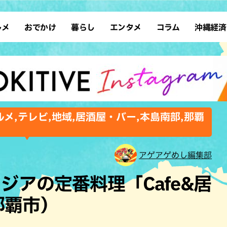
ルメ
おでかけ
暮らし
エンタメ
コラム
沖縄経済
ーメン
デート
沖縄そば
レシピ
スポーツ
ドライブ
SDGs
占い
クアウト
散歩
ファッション
カフェ
タレント・芸人
ソロ活
ローカルニュース
テレビ
・魚料理
自然
和食・日本料理
沖縄移住
イベント
子ども
沖縄旧暦行事
縄料理
歴史
アジア・エスニック
体験
メ,テレビ,地域,居酒屋・バー,本島南部,那覇
中華
レジャー
イタリアン
アート
西洋料理
ショッピング
フレンチ
ホテル
アゲアゲめし編集部
キ・焼肉
サウナ
焼鳥・串料理
公園
ジアの定番料理「Cafe&居
の肉料理
沖縄の海
居酒屋・バー
那覇市）
・バイキング
スイーツ