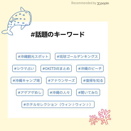
Recommended by
#話題のキーワード
#沖縄観光スポット
#琉球ゴールデンキングス
#シウマ占い
#OKITIVEまとめ
#沖縄のビーチ
#沖縄キャンプ場
#アナウンサーズ
#復帰を知る
#アゲアゲめし
#沖縄の人々
#聞いてみた
#ホテルセレクション（ウィン♪ウィン♪）