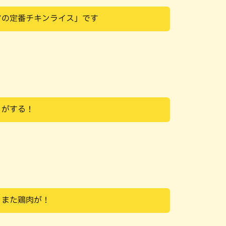
アの定番チキンライス」です
りがする！
！また鶏肉が！