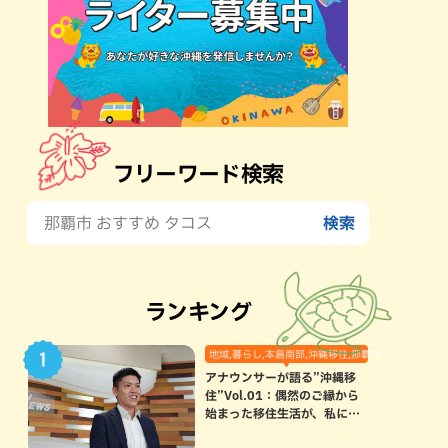
フリーワード検索
ランキング
地域,暮らし,本島南部,沖縄移住,那覇市
アナウンサーが語る”沖縄移
住”Vol.01：偶然のご縁から
始まった移住生活が、私にと
って120点満点になった理由