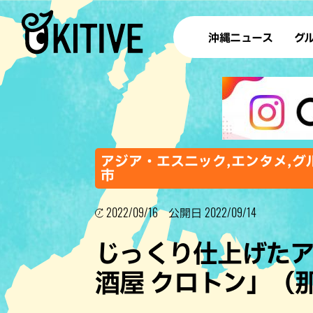
沖縄ニュース
グ
ラ
テイ
すし
沖
アジア・エスニック,エンタメ,グル
市
2022/09/16
2022/09/14
洋食・
公開日
ステー
じっくり仕上げたア
その他
酒屋 クロトン」（
ブッフェ