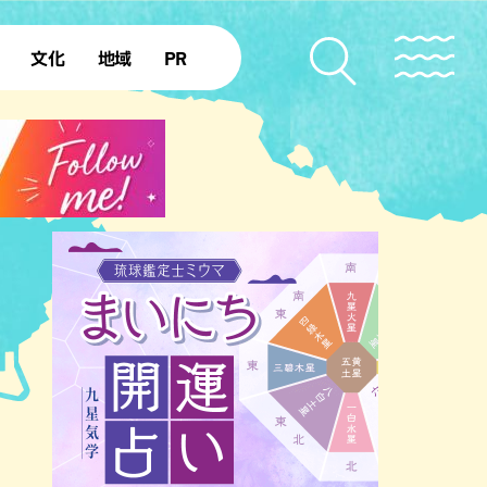
文化
地域
PR
復帰50年
本島北部
本島中部
本島南部
先島諸島
北部離島
南部離島