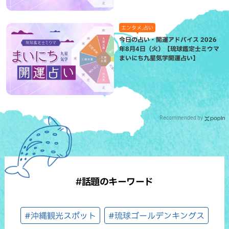
エンタメ,占い
今日の占い・開運アドバイス 2026
年8月4日（火）【琉球鑑定士ミウマ
まいにち九星気学開運占い】
Recommended by
#話題のキーワード
#沖縄観光スポット
#琉球ゴールデンキングス