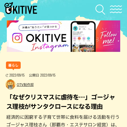
暮らし
2022/09/15
2022/09/15
公開日
OTV制作部
「なぜクリスマスに虐待を…」ゴージャ
ス理枝がサンタクロースになる理由
経済的に困窮する子育て世帯に食料を届ける活動を行う
ゴージャス理枝さん（那覇市・エステサロン経営）は、