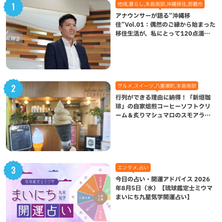
地域,暮らし,本島南部,沖縄移住,那覇市
アナウンサーが語る”沖縄移
住”Vol.01：偶然のご縁から始まった
移住生活が、私にとって120点満点
になった理由
グルメ,スイーツ,八重瀬町,本島南部
行列ができる理由に納得！「新垣珈
琲」の自家焙煎コーヒーソフトクリ
ーム＆炙りマシュマロのスモアラテ
が絶品（八重瀬町）
エンタメ,占い
今日の占い・開運アドバイス 2026
年8月5日（水）【琉球鑑定士ミウマ
まいにち九星気学開運占い】