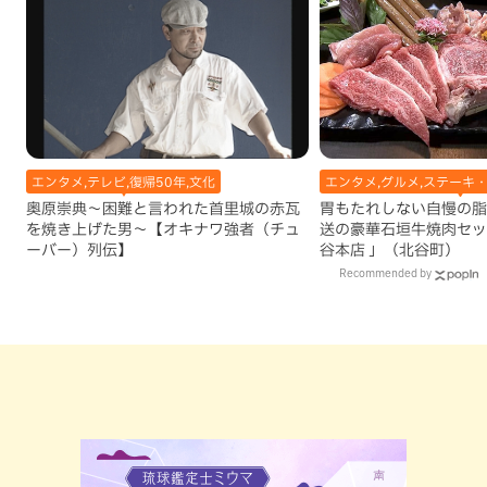
エンタメ,テレビ,復帰50年,文化
エンタメ,グルメ,ステーキ・
奥原崇典～困難と言われた首里城の赤瓦
胃もたれしない自慢の脂
を焼き上げた男～【オキナワ強者（チュ
送の豪華石垣牛焼肉セッ
ーバー）列伝】
谷本店 」（北谷町）
Recommended by