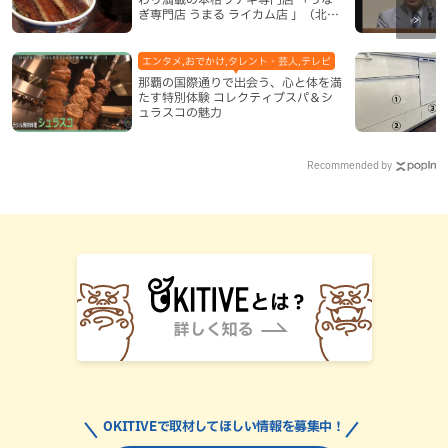
ぎ専門店 うまる ライカム店 」（北中
城村）
エンタメ,おでかけ,タレント・芸人,テレビ
那覇の国際通りで出会う、心と体を満
たす特別体験 コレクティブスパ＆シ
ュラスコの魅力
Recommended by
OKITIVEで取材してほしい情報を募集中！