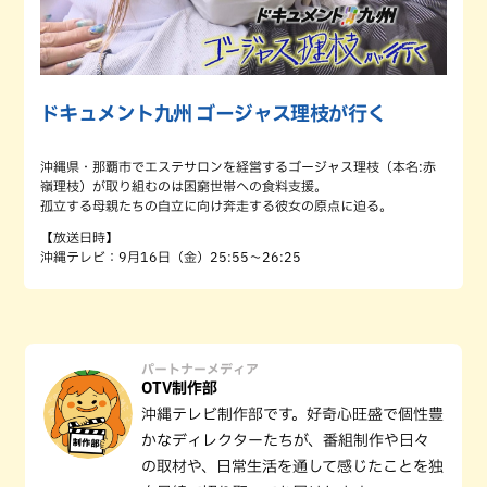
ドキュメント九州 ゴージャス理枝が行く
沖縄県・那覇市でエステサロンを経営するゴージャス理枝（本名:赤
嶺理枝）が取り組むのは困窮世帯への食料支援。
孤立する母親たちの自立に向け奔走する彼女の原点に迫る。
【放送日時】
沖縄テレビ：9月16日（金）25:55～26:25
パートナーメディア
OTV制作部
沖縄テレビ制作部です。好奇心旺盛で個性豊
かなディレクターたちが、番組制作や日々
の取材や、日常生活を通して感じたことを独