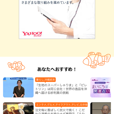
あなたへおすすめ！
暮らし,沖縄経済
「生地のスーパーしゃりま」と「ピレ
トリン」は同じ会社！世界の逸品を沖
縄へ届ける紗利真の挑戦
エンタメ,グルメ,テイクアウト,テレビ,北中城村,和食・日本料理,地
注文毎に香ばしく炭火で焼く！ こだ
わり満載の本格ウナギ専門店 「うな