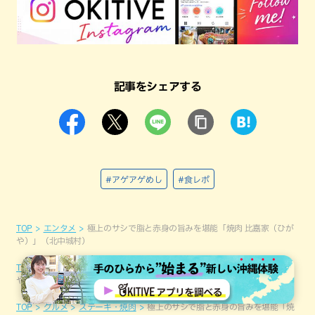
記事をシェアする
#アゲアゲめし
#食レポ
TOP
エンタメ
極上のサシで脂と赤身の旨みを堪能「焼肉 比嘉家（ひが
や）」（北中城村）
TOP
グルメ
極上のサシで脂と赤身の旨みを堪能「焼肉 比嘉家（ひが
や）」（北中城村）
TOP
グルメ
ステーキ・焼肉
極上のサシで脂と赤身の旨みを堪能「焼