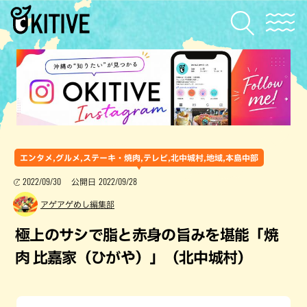
エンタメ,グルメ,ステーキ・焼肉,テレビ,北中城村,地域,本島中部
2022/09/30
2022/09/28
公開日
アゲアゲめし編集部
極上のサシで脂と赤身の旨みを堪能「焼
肉 比嘉家（ひがや）」（北中城村）