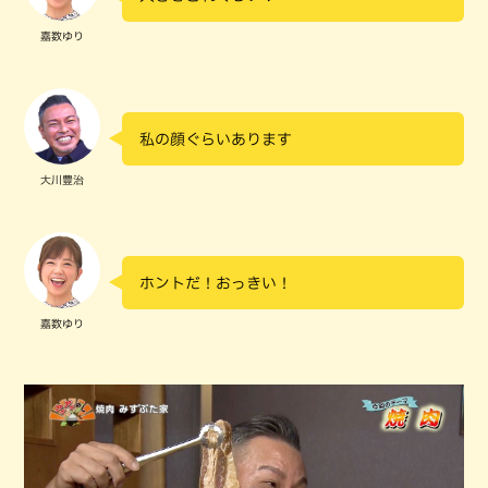
嘉数ゆり
私の顔ぐらいあります
大川豊治
ホントだ！おっきい！
嘉数ゆり