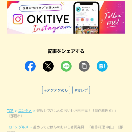
記事をシェアする
#アゲアゲめし
#食レポ
TOP
エンタメ
釜めしでごはんのおいしさ再発見！「創作料理 中山」
（那覇市）
TOP
グルメ
釜めしでごはんのおいしさ再発見！「創作料理 中山」（那