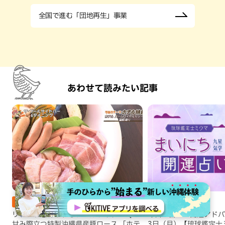
全国で進む「団地再生」事業
あわせて読みたい記事
エンタメ,おでかけ,グルメ,ステーキ・焼肉,テレビ,ホテル,地域,本島南部,那覇
エンタメ,占い
リゾート感あふれるプールサイドBBQ！
今日の占い・開運アドバイ
甘み際立つ特製沖縄県産豚ロース 「ホテ
3日（月）【琉球鑑定士