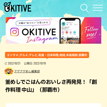
エンタメ,グルメ,テレビ,和食・日本料理,地域,本島南部,那覇市
2022/10/21
2022/10/19
公開日
アゲアゲめし編集部
釜めしでごはんのおいしさ再発見！「創
作料理 中山」（那覇市）