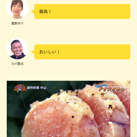
最高！
嘉数ゆり
おいしい！
大川豊治