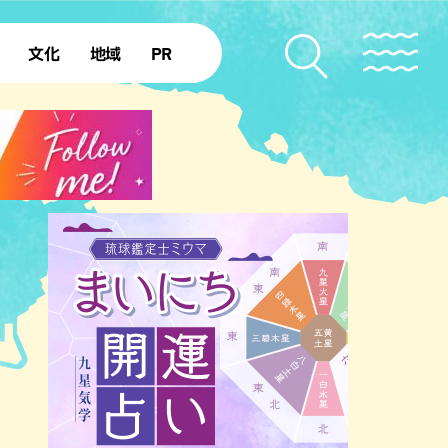
文化
地域
PR
復帰50年
本島北部
本島中部
本島南部
先島諸島
北部離島
南部離島