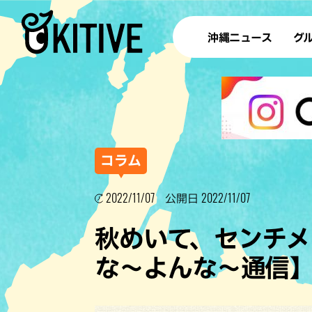
沖縄ニュース
グ
ラ
テイ
すし
沖
コラム
2022/11/07
2022/11/07
公開日
洋食・
秋めいて、センチメ
ステー
な～よんな～通信
その他
ブッフェ