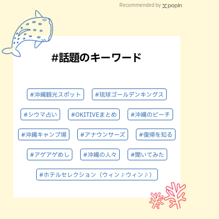
Recommended by
#話題のキーワード
#沖縄観光スポット
#琉球ゴールデンキングス
#シウマ占い
#OKITIVEまとめ
#沖縄のビーチ
#沖縄キャンプ場
#アナウンサーズ
#復帰を知る
#アゲアゲめし
#沖縄の人々
#聞いてみた
#ホテルセレクション（ウィン♪ウィン♪）