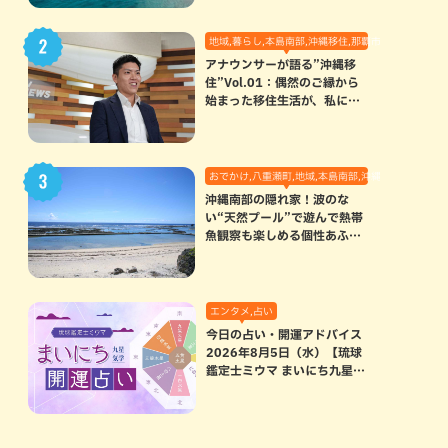
地域,暮らし,本島南部,沖縄移住,那覇市
アナウンサーが語る”沖縄移
住”Vol.01：偶然のご縁から
始まった移住生活が、私にと
って120点満点になった理由
おでかけ,八重瀬町,地域,本島南部,沖縄の海,自然
沖縄南部の隠れ家！波のな
い“天然プール”で遊んで熱帯
魚観察も楽しめる個性あふれ
る「玻名城の郷ビーチ」（八
重瀬町）
エンタメ,占い
今日の占い・開運アドバイス
2026年8月5日（水）【琉球
鑑定士ミウマ まいにち九星気
学開運占い】