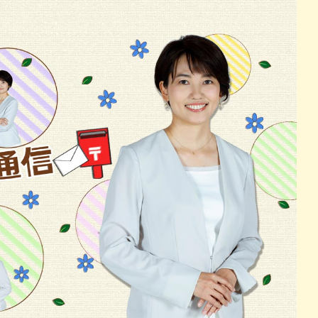
パン
カレー
バーガー
タコス・タコライス