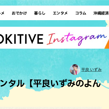
ルメ
おでかけ
暮らし
エンタメ
コラム
沖縄経済
ーメン
デート
沖縄そば
レシピ
スポーツ
ドライブ
SDGs
占い
クアウト
散歩
ファッション
カフェ
タレント・芸人
ソロ活
ローカルニュース
テレビ
・魚料理
自然
和食・日本料理
沖縄移住
イベント
子ども
沖縄旧暦行事
縄料理
歴史
アジア・エスニック
体験
中華
レジャー
イタリアン
アート
平良 いずみ
西洋料理
ショッピング
フレンチ
ホテル
ンタル【平良いずみのよん
キ・焼肉
サウナ
焼鳥・串料理
公園
】
の肉料理
沖縄の海
居酒屋・バー
・バイキング
スイーツ