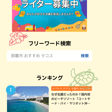
フリーワード検索
ランキング
おでかけ,ホテル,名護市,地域,本島北部
なぜ名護だったのか？国内初
のビーチリゾート「コートヤ
ード・バイ・マリオット沖縄
リゾート」に込められた想い