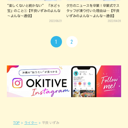
“楽しくないと続かない” 『水どぅ
夕方のニュースを卒業！卒業式でス
宝』のこと①【平良いずみのよんな
タッフが凍り付いた理由は…【平良
～よんな～通信】
いずみのよんな～よんな～通信】
2022/06/21
2022/04/28
1
2
TOP
ライター
平良 いずみ