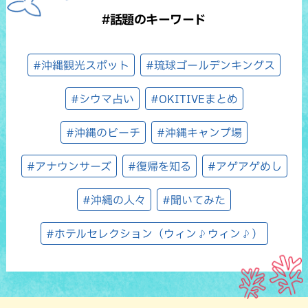
#話題のキーワード
#沖縄観光スポット
#琉球ゴールデンキングス
#シウマ占い
#OKITIVEまとめ
#沖縄のビーチ
#沖縄キャンプ場
#アナウンサーズ
#復帰を知る
#アゲアゲめし
#沖縄の人々
#聞いてみた
#ホテルセレクション（ウィン♪ウィン♪）