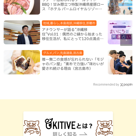
BBQ！甘み際立つ特製沖縄県産豚ロー
ス 「ホテル パームロイヤルリゾート
国際通り」（那覇市）
地域,暮らし,本島南部,沖縄移住,那覇市
アナウンサーが語る”沖縄移
住”Vol.01：偶然のご縁から始まった
移住生活が、私にとって120点満点に
なった理由
グルメ,パン,先島諸島,宮古島
唯一無二の食感が忘れられない「モジ
ャのパン屋」“素朴で力強い”味わいが
愛され続ける理由（宮古島市）
Recommended by