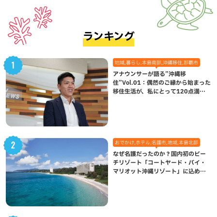
ランキング
地域,暮らし,本島南部,沖縄移住,那覇市
アナウンサーが語る”沖縄移
住”Vol.01：偶然のご縁から始まった
移住生活が、私にとって120点満点
になった理由
おでかけ,ホテル,名護市,地域,本島北部
なぜ名護だったのか？国内初のビー
チリゾート「コートヤード・バイ・
マリオット沖縄リゾート」に込めら
れた想い