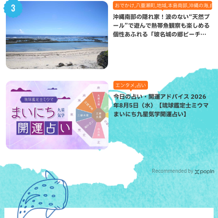
おでかけ,八重瀬町,地域,本島南部,沖縄の海,自
沖縄南部の隠れ家！波のない“天然プ
ール”で遊んで熱帯魚観察も楽しめる
個性あふれる「玻名城の郷ビーチ」
（八重瀬町）
エンタメ,占い
今日の占い・開運アドバイス 2026
年8月5日（水）【琉球鑑定士ミウマ
まいにち九星気学開運占い】
Recommended by