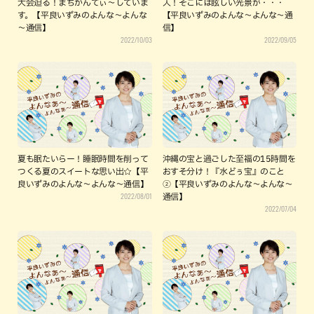
大会迫る！まちかんてぃ～していま
入！そこには眩しい光景が・・・
す。【平良いずみのよんな～よんな
【平良いずみのよんな～よんな～通
～通信】
信】
2022/10/03
2022/09/05
夏も眠たいらー！睡眠時間を削って
沖縄の宝と過ごした至福の15時間を
つくる夏のスイートな思い出☆【平
おすそ分け！『水どぅ宝』のこと
良いずみのよんな～よんな～通信】
②【平良いずみのよんな～よんな～
2022/08/01
通信】
2022/07/04