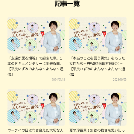
記事一覧
「友達が居る場所」で起きた事。1
「本当のことを言う勇気」をもった
本のドキュメンタリーに出来る事。
女性たち～PFAS訪米取材日記①～
【平良いずみのよんな～よんな～通
【平良いずみのよんな～よんな～通
信】
信】
2024/01/18
2023/10/05
ウークイの日に向き合えた大切な人
夏の珍百景！無欲の強さを思い知っ