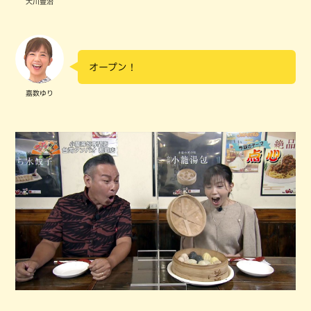
大川豊治
オープン！
嘉数ゆり