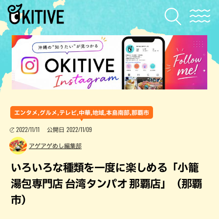
エンタメ,グルメ,テレビ,中華,地域,本島南部,那覇市
2022/11/11
2022/11/09
公開日
アゲアゲめし編集部
いろいろな種類を一度に楽しめる「小籠
湯包専門店 台湾タンパオ 那覇店」（那覇
市）