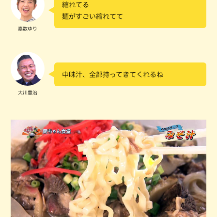
縮れてる
麺がすごい縮れてて
嘉数ゆり
中味汁、全部持ってきてくれるね
大川豊治