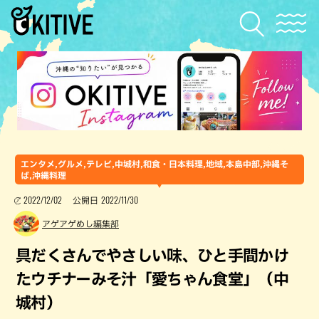
エンタメ,グルメ,テレビ,中城村,和食・日本料理,地域,本島中部,沖縄そ
ば,沖縄料理
2022/12/02
2022/11/30
公開日
アゲアゲめし編集部
具だくさんでやさしい味、ひと手間かけ
たウチナーみそ汁「愛ちゃん食堂」（中
城村）