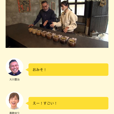
おみそ！
大川豊治
えー！すごい！
嘉数ゆり