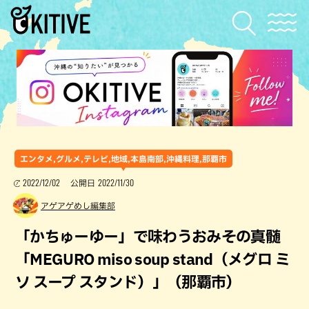
エンタメ,グルメ,テレビ,地域,本島南部,沖縄料理,那覇市
2022/12/02
2022/11/30
公開日
アゲアゲめし編集部
「かちゅーゆー」で味わうおみその真髄
「MEGURO miso soup stand（メグロ ミ
ソ スープ スタンド）」（那覇市）