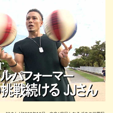
パン
カレー
バーガー
タコス・タコライス