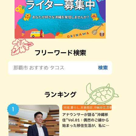
フリーワード検索
ランキング
地域,暮らし,本島南部,沖縄移住,那覇市
アナウンサーが語る”沖縄移
住”Vol.01：偶然のご縁から
始まった移住生活が、私にと
って120点満点になった理由