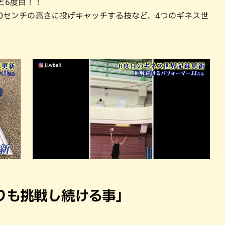
と6度目！！
0センチの高さに投げキャッチする技など、4つのギネス世
りも挑戦し続ける事」