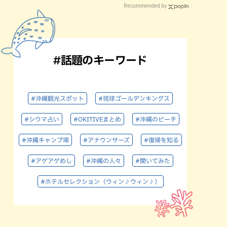
Recommended by
#話題のキーワード
#沖縄観光スポット
#琉球ゴールデンキングス
#シウマ占い
#OKITIVEまとめ
#沖縄のビーチ
#沖縄キャンプ場
#アナウンサーズ
#復帰を知る
#アゲアゲめし
#沖縄の人々
#聞いてみた
#ホテルセレクション（ウィン♪ウィン♪）