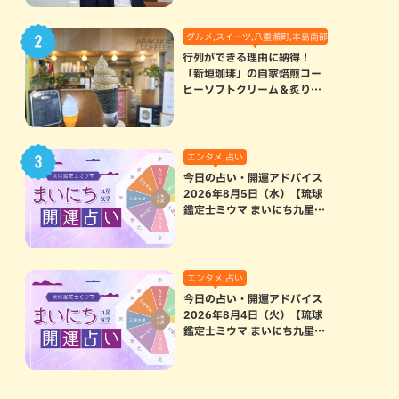
グルメ,スイーツ,八重瀬町,本島南部
行列ができる理由に納得！
「新垣珈琲」の自家焙煎コー
ヒーソフトクリーム＆炙りマ
シュマロのスモアラテが絶品
（八重瀬町）
エンタメ,占い
今日の占い・開運アドバイス
2026年8月5日（水）【琉球
鑑定士ミウマ まいにち九星気
学開運占い】
エンタメ,占い
今日の占い・開運アドバイス
2026年8月4日（火）【琉球
鑑定士ミウマ まいにち九星気
学開運占い】