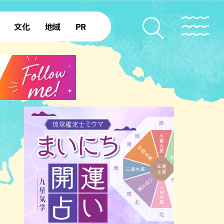
文化
地域
PR
復帰50年
本島北部
本島中部
本島南部
先島諸島
北部離島
南部離島