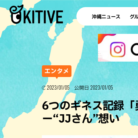
沖縄ニュース
グ
ラ
テイ
すし
沖
エンタメ
2023/01/05
2023/01/05
公開日
洋食・
6つのギネス記録「
ステー
ー“JJさん”想い
その他
ブッフェ