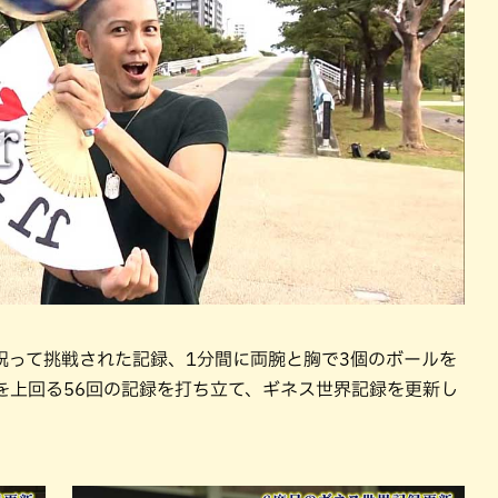
を祝って挑戦された記録、1分間に両腕と胸で3個のボールを
を上回る56回の記録を打ち立て、ギネス世界記録を更新し