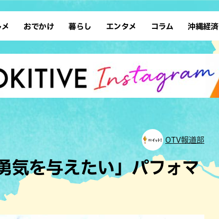
ルメ
おでかけ
暮らし
エンタメ
コラム
沖縄経済
ーメン
デート
沖縄そば
レシピ
スポーツ
ドライブ
SDGs
占い
クアウト
散歩
ファッション
カフェ
タレント・芸人
ソロ活
ローカルニュース
テレビ
・魚料理
自然
和食・日本料理
沖縄移住
イベント
子ども
沖縄旧暦行事
縄料理
歴史
アジア・エスニック
体験
中華
レジャー
イタリアン
アート
OTV報道部
西洋料理
ショッピング
フレンチ
ホテル
勇気を与えたい」パフォマ
キ・焼肉
サウナ
焼鳥・串料理
公園
の肉料理
沖縄の海
居酒屋・バー
・バイキング
スイーツ