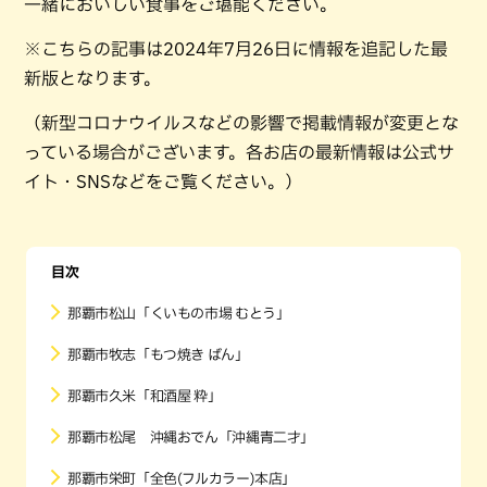
一緒においしい食事をご堪能ください。
※こちらの記事は2024年7月26日に情報を追記した最
新版となります。
（新型コロナウイルスなどの影響で掲載情報が変更とな
っている場合がございます。各お店の最新情報は公式サ
イト・SNSなどをご覧ください。）
目次
那覇市松山「くいもの市場 むとう」
那覇市牧志「もつ焼き ばん」
那覇市久米「和酒屋 粋」
那覇市松尾 沖縄おでん「沖縄青二才」
那覇市栄町「全色(フルカラー)本店」