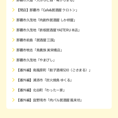
那覇市大道「天ぷらと酒・肴がじまる」
【閉店】那覇市「Cafe&居酒屋 クロトン」
那覇市久茂地「肉創作居酒屋 しか枡屋」
那覇市久茂地「鉄板居酒屋 YAITERU 本店」
那覇市前島「居酒屋 三国」
那覇市牧志「鳥貴族 美栄橋店」
那覇市久茂地「やまびし」
【番外編】南風原町「餃子酒場530（ごさまる）」
【番外編】浦添市「炭火焼鳥 ゆくる」
【番外編】北谷町「わったー家」
【番外編】宜野湾市「肉バル居酒屋 風来坊」