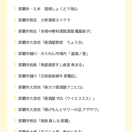
那覇市・久米 酒場しょくどう残心
那覇市牧志 大衆酒場ヱイクラ
那覇市牧志「本場中華料理居酒屋 鳳凰餃子」
那覇市久茂地「居酒屋野郎 りょう次」
那覇市樋川・のうれん市場内「 當眞ノ里」
那覇市前島「魚屋直営すし食堂 魚まる」
那覇市樋川「石垣島美崎牛 那覇店」
那覇市久茂地「串カツ居酒屋クニヒロ」
那覇市久茂地「居酒屋 YSS（ワイエスエス）」
那覇市久茂地「揚げもんとサワーの店 アゲサワ」
那覇市牧志「焼鳥 髙しな 那覇」