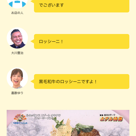
でございます
お店の人
ロッシーニ！
大川豊治
黒毛和牛のロッシーニですよ！
嘉数ゆり