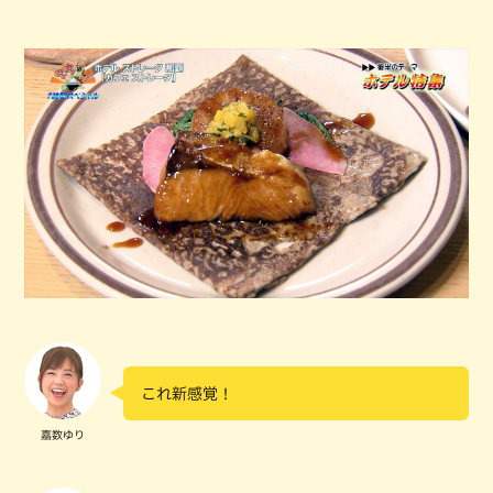
これ新感覚！
嘉数ゆり