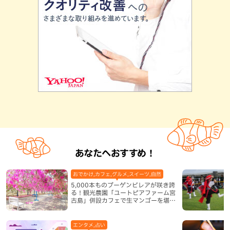
あなたへおすすめ！
おでかけ,カフェ,グルメ,スイーツ,自然
5,000本ものブーゲンビレアが咲き誇
る！観光農園「ユートピアファーム宮
古島」併設カフェで生マンゴーを堪能
（宮古島）
エンタメ,占い