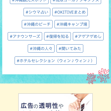
#沖縄観光スポット
#琉球ゴールデンキングス
#シウマ占い
#OKITIVEまとめ
#沖縄のビーチ
#沖縄キャンプ場
#アナウンサーズ
#復帰を知る
#アゲアゲめし
#沖縄の人々
#聞いてみた
#ホテルセレクション（ウィン♪ウィン♪）