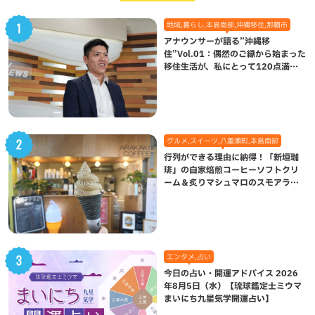
地域,暮らし,本島南部,沖縄移住,那覇市
アナウンサーが語る”沖縄移
住”Vol.01：偶然のご縁から始まった
移住生活が、私にとって120点満点
になった理由
グルメ,スイーツ,八重瀬町,本島南部
行列ができる理由に納得！「新垣珈
琲」の自家焙煎コーヒーソフトクリ
ーム＆炙りマシュマロのスモアラテ
が絶品（八重瀬町）
エンタメ,占い
今日の占い・開運アドバイス 2026
年8月5日（水）【琉球鑑定士ミウマ
まいにち九星気学開運占い】