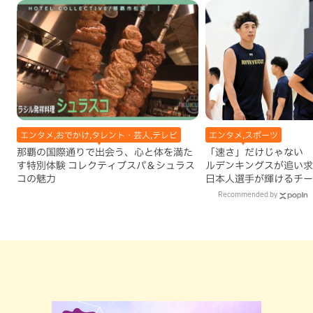
エンタメ,おでかけ,タレント・芸人,テレビ
エンタメ,スポーツ
那覇の国際通りで出会う、心と体を満た
「速さ」だけじゃない 
す特別体験 コレクティブスパ＆シュラス
ルデンキングスが追い求
コの魅力
日本人選手が輝けるチー
Recommended by