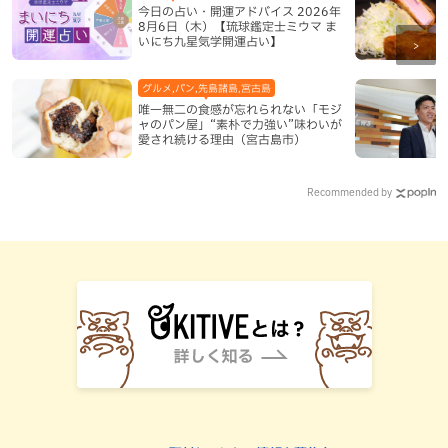
今日の占い・開運アドバイス 2026年
8月6日（木）【琉球鑑定士ミウマ ま
いにち九星気学開運占い】
グルメ,パン,先島諸島,宮古島
唯一無二の食感が忘れられない「モジ
ャのパン屋」“素朴で力強い”味わいが
愛され続ける理由（宮古島市）
Recommended by