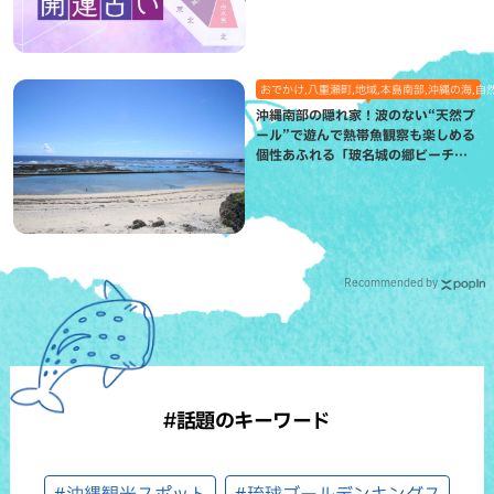
おでかけ,八重瀬町,地域,本島南部,沖縄の海,自
沖縄南部の隠れ家！波のない“天然プ
ール”で遊んで熱帯魚観察も楽しめる
個性あふれる「玻名城の郷ビーチ」
（八重瀬町）
Recommended by
#話題のキーワード