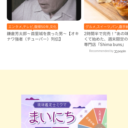
エンタメ,テレビ,復帰50年,文化
グルメ,スイーツ,パン,嘉手
鎌倉芳太郎～首里城を救った男～【オキ
2時間半で完売！“あの
ナワ強者（チューバー）列伝】
くて始めた、週末限定の
専門店「Shima buns
Recommended by