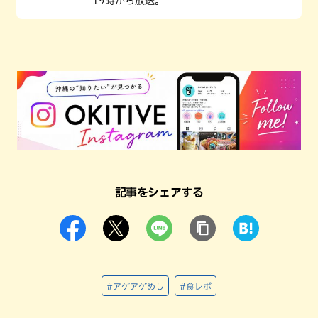
19時から放送。
記事をシェアする
#アゲアゲめし
#食レポ