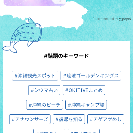
Recommended by
#話題のキーワード
#沖縄観光スポット
#琉球ゴールデンキングス
#シウマ占い
#OKITIVEまとめ
#沖縄のビーチ
#沖縄キャンプ場
#アナウンサーズ
#復帰を知る
#アゲアゲめし