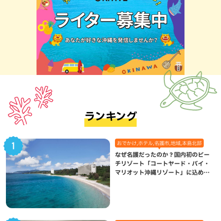
ランキング
おでかけ,ホテル,名護市,地域,本島北部
なぜ名護だったのか？国内初のビー
チリゾート「コートヤード・バイ・
マリオット沖縄リゾート」に込めら
れた想い