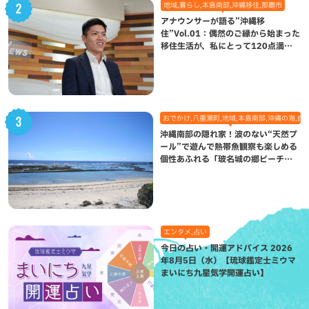
地域,暮らし,本島南部,沖縄移住,那覇市
アナウンサーが語る”沖縄移
住”Vol.01：偶然のご縁から始まった
移住生活が、私にとって120点満点
になった理由
おでかけ,八重瀬町,地域,本島南部,沖縄の海,自
沖縄南部の隠れ家！波のない“天然プ
ール”で遊んで熱帯魚観察も楽しめる
個性あふれる「玻名城の郷ビーチ」
（八重瀬町）
エンタメ,占い
今日の占い・開運アドバイス 2026
年8月5日（水）【琉球鑑定士ミウマ
まいにち九星気学開運占い】