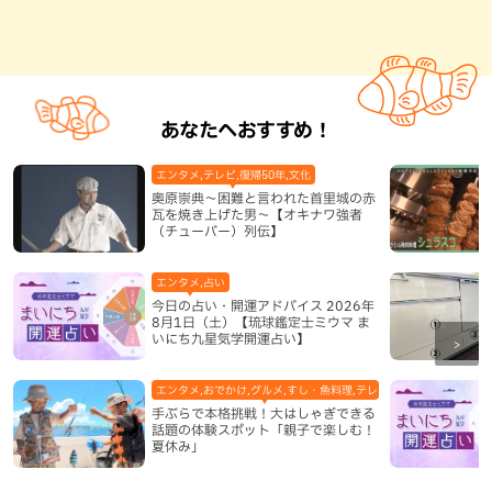
あなたへおすすめ！
エンタメ,テレビ,復帰50年,文化
奥原崇典～困難と言われた首里城の赤
瓦を焼き上げた男～【オキナワ強者
（チューバー）列伝】
エンタメ,占い
今日の占い・開運アドバイス 2026年
8月1日（土）【琉球鑑定士ミウマ ま
いにち九星気学開運占い】
エンタメ,おでかけ,グルメ,すし・魚料理,テレビ,体験,北谷町,地域,
手ぶらで本格挑戦！大はしゃぎできる
話題の体験スポット「親子で楽しむ！
夏休み」