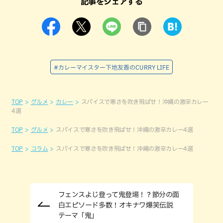
記事をシェアする
#カレーマイスター下地友香のCURRY LIFE
TOP
グルメ
カレー
スパイスで寒さを吹き飛ばせ！沖縄の激辛カレー
4選
TOP
グルメ
スパイスで寒さを吹き飛ばせ！沖縄の激辛カレー4選
TOP
コラム
スパイスで寒さを吹き飛ばせ！沖縄の激辛カレー4選
フェンスよじ登って鬼登場！？節分の面
白エピソード多数！オキナワ爆笑伝説
テーマ「鬼」