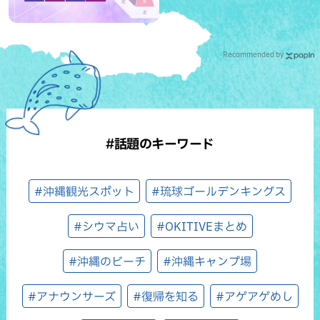
Recommended by
#話題のキーワード
#沖縄観光スポット
#琉球ゴールデンキングス
#シウマ占い
#OKITIVEまとめ
#沖縄のビーチ
#沖縄キャンプ場
#アナウンサーズ
#復帰を知る
#アゲアゲめし