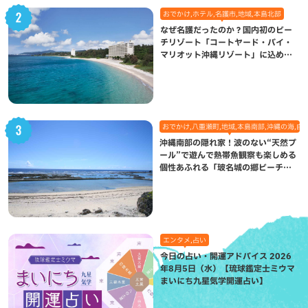
おでかけ,ホテル,名護市,地域,本島北部
なぜ名護だったのか？国内初のビー
チリゾート「コートヤード・バイ・
マリオット沖縄リゾート」に込めら
れた想い
おでかけ,八重瀬町,地域,本島南部,沖縄の海,自
沖縄南部の隠れ家！波のない“天然プ
ール”で遊んで熱帯魚観察も楽しめる
個性あふれる「玻名城の郷ビーチ」
（八重瀬町）
エンタメ,占い
今日の占い・開運アドバイス 2026
年8月5日（水）【琉球鑑定士ミウマ
まいにち九星気学開運占い】