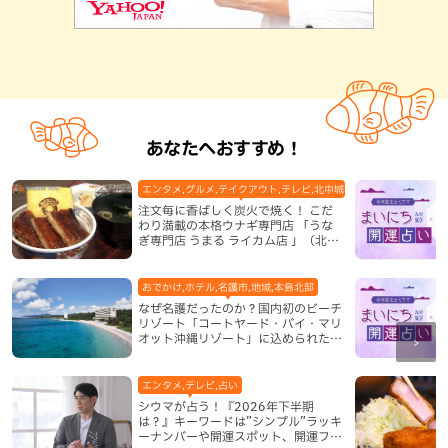
あなたへおすすめ！
エンタメ,グルメ,テイクアウト,テレビ,北中城村,和食・日本料理,地
注文毎に香ばしく炭火で焼く！ こだ
わり満載の本格ウナギ専門店 「うな
ぎ専門店 うまる ライカム店 」（北中
城村）
おでかけ,ホテル,名護市,地域,本島北部
なぜ名護だったのか？国内初のビーチ
リゾート「コートヤード・バイ・マリ
オット沖縄リゾート」に込められた想
い
エンタメ,テレビ,占い
シウマが占う！『2026年下半期
は？』キーワードは”シンプル”ラッキ
ーナンバーや開運スポット、開運フー