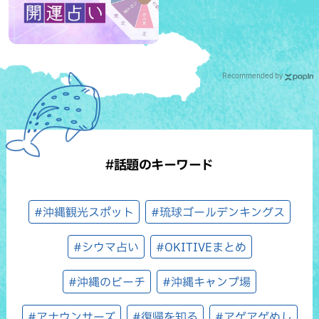
Recommended by
#話題のキーワード
#沖縄観光スポット
#琉球ゴールデンキングス
#シウマ占い
#OKITIVEまとめ
#沖縄のビーチ
#沖縄キャンプ場
#アナウンサーズ
#復帰を知る
#アゲアゲめし