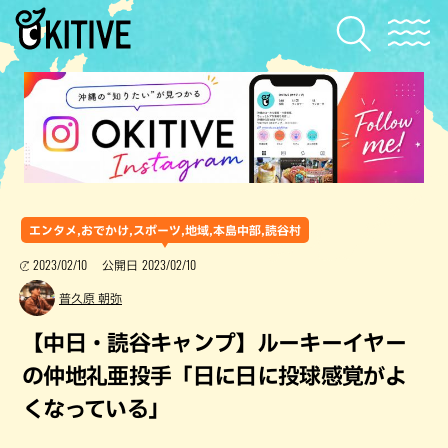
エンタメ,おでかけ,スポーツ,地域,本島中部,読谷村
2023/02/10
2023/02/10
公開日
普久原 朝弥
【中日・読谷キャンプ】ルーキーイヤー
の仲地礼亜投手「日に日に投球感覚がよ
くなっている」