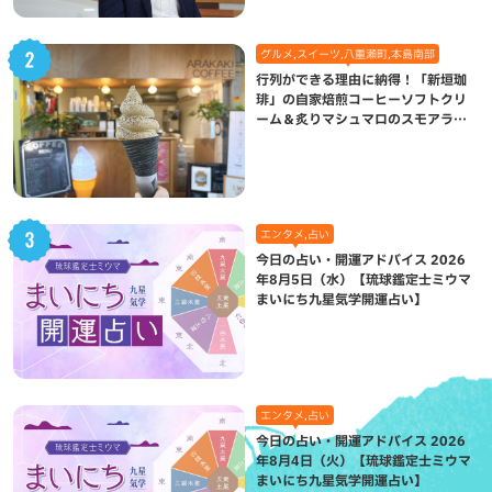
グルメ,スイーツ,八重瀬町,本島南部
行列ができる理由に納得！「新垣珈
琲」の自家焙煎コーヒーソフトクリ
ーム＆炙りマシュマロのスモアラテ
が絶品（八重瀬町）
エンタメ,占い
今日の占い・開運アドバイス 2026
年8月5日（水）【琉球鑑定士ミウマ
まいにち九星気学開運占い】
エンタメ,占い
今日の占い・開運アドバイス 2026
年8月4日（火）【琉球鑑定士ミウマ
まいにち九星気学開運占い】