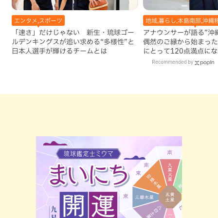
エンタメ,スポーツ
地域,暮らし,本島南部,沖縄
「速さ」だけじゃない 新生・琉球ゴー
アナウンサーが語る”沖縄移
ルデンキングスが追い求める“多様性”と
偶然のご縁から始まった
日本人選手が輝けるチームとは
にとって120点満点に
Recommended by