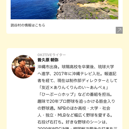
読谷村の情報はこちら
OKITIVEライター
普久原 朝弥
沖縄市出身。球陽高校を卒業後、琉球大学
へ進学、2017年に沖縄テレビ入社。報道記
者を経て、現在は制作部ディレクターとして
「友近×ありんくりんのい～あんべぇ」
「ひーぷー☆ホップ」などの番組を担当。
趣味で20年プロ野球を追っかける筋金入り
の野球通。NPBのほか高校・大学・社会
人・独立・MLBなど幅広く野球を愛する。
右投げ右打ち。好きな野球のシーンは、