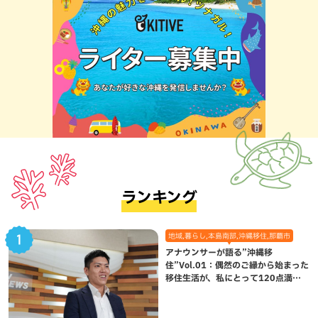
ランキング
地域,暮らし,本島南部,沖縄移住,那覇市
アナウンサーが語る”沖縄移
住”Vol.01：偶然のご縁から始まった
移住生活が、私にとって120点満点
になった理由