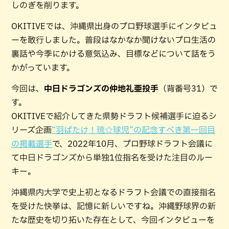
しのぎを削ります。
OKITIVEでは、沖縄県出身のプロ野球選手にインタビュ
ーを敢行しました。普段はなかなか聞けないプロ生活の
裏話や今季にかける意気込み、目標などについて話をう
かがっています。
今回は、
中日ドラゴンズの仲地礼亜投手
（背番号31）で
す。
OKITIVEで紹介してきた県勢ドラフト候補選手に迫るシ
リーズ企画
“羽ばたけ！琉☆球児”の記念すべき第一回目
の掲載選手
で、2022年10月、プロ野球ドラフト会議に
て中日ドラゴンズから単独1位指名を受けた注目のルー
キー。
沖縄県内大学で史上初となるドラフト会議での直接指名
を受けた快挙は、記憶に新しいですね。沖縄野球界の新
たな歴史を切り拓いた存在として、今回インタビューを