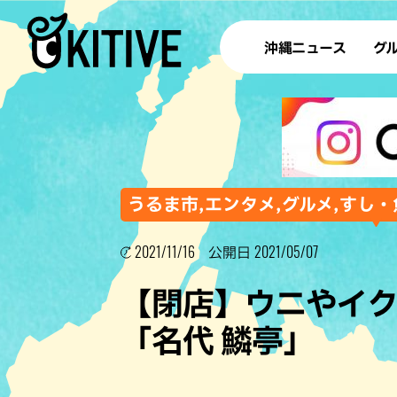
沖縄ニュース
グ
ラ
テイ
すし
沖
うるま市,エンタメ,グルメ,すし・
2021/11/16
2021/05/07
公開日
洋食・
【閉店】ウニやイ
ステー
「名代 鱗亭」
その他
ブッフェ