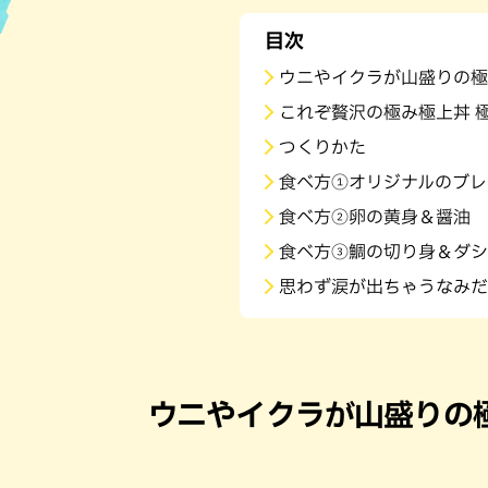
目次
ハン
ウニやイクラが山盛りの極
これぞ贅沢の極み極上丼 
つくりかた
食べ方①オリジナルのブレ
食べ方②卵の黄身＆醤油
食べ方③鯛の切り身＆ダシ
思わず涙が出ちゃうなみだ
ウニやイクラが山盛りの