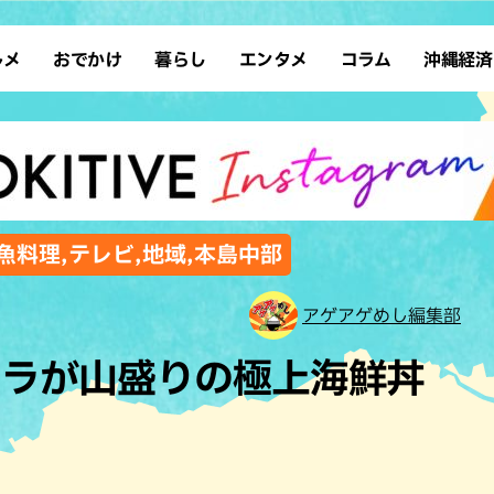
ルメ
おでかけ
暮らし
エンタメ
コラム
沖縄経済
ーメン
デート
沖縄そば
レシピ
スポーツ
ドライブ
SDGs
占い
クアウト
散歩
ファッション
カフェ
タレント・芸人
ソロ活
ローカルニュース
テレビ
・魚料理
自然
和食・日本料理
沖縄移住
イベント
子ども
沖縄旧暦行事
縄料理
歴史
アジア・エスニック
体験
魚料理,テレビ,地域,本島中部
中華
レジャー
イタリアン
アート
アゲアゲめし編集部
西洋料理
ショッピング
フレンチ
ホテル
クラが山盛りの極上海鮮丼
キ・焼肉
サウナ
焼鳥・串料理
公園
の肉料理
沖縄の海
居酒屋・バー
・バイキング
スイーツ