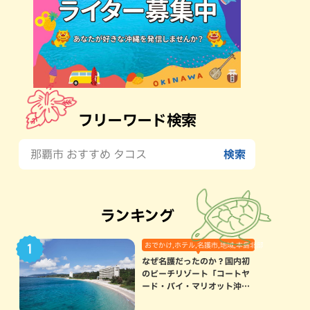
フリーワード検索
ランキング
おでかけ,ホテル,名護市,地域,本島北部
なぜ名護だったのか？国内初
のビーチリゾート「コートヤ
ード・バイ・マリオット沖縄
リゾート」に込められた想い