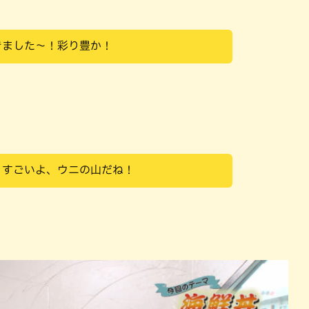
きました～！彩り豊か！
！すごいよ、ウニの山だね！