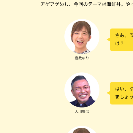
アゲアゲめし、今回のテーマは海鮮丼。や
さあ、
は？
嘉数ゆり
はい、
ましょ
大川豊治