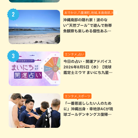
おでかけ,八重瀬町,地域,本島南部,沖縄の海,自然
沖縄南部の隠れ家！波のな
い“天然プール”で遊んで熱帯
魚観察も楽しめる個性あふれ
る「玻名城の郷ビーチ」（八
重瀬町）
エンタメ,占い
今日の占い・開運アドバイス
2026年8月5日（水）【琉球
鑑定士ミウマ まいにち九星気
学開運占い】
エンタメ,スポーツ
「一番恩返ししたい人のため
に」沖縄出身・幸地渉ACが琉
球ゴールデンキングス復帰。
マクヘンリーAHCに信頼を寄
せる理由