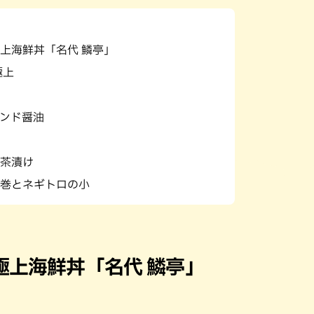
パン
カレー
バーガー
タコス・タコライス
上海鮮丼「名代 鱗亭」
極上
ンド醤油
茶漬け
巻とネギトロの小
極上海鮮丼「名代 鱗亭」