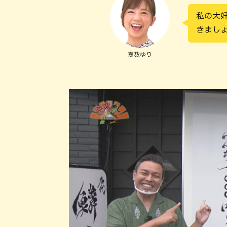
私の大
きまし
嘉数ゆり