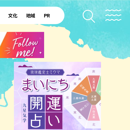
文化
地域
PR
復帰50年
本島北部
本島中部
本島南部
先島諸島
北部離島
南部離島