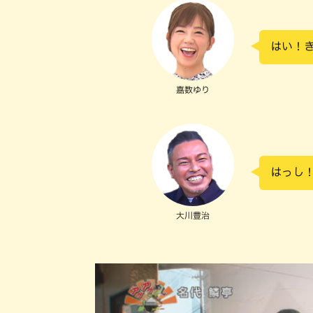
はい！
嘉数ゆり
はっし
大川豊治