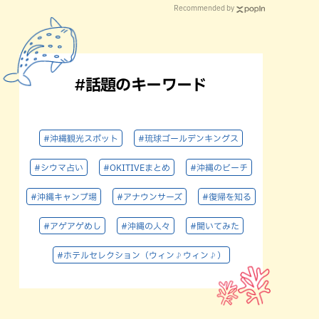
Recommended by
#話題のキーワード
#沖縄観光スポット
#琉球ゴールデンキングス
#シウマ占い
#OKITIVEまとめ
#沖縄のビーチ
#沖縄キャンプ場
#アナウンサーズ
#復帰を知る
#アゲアゲめし
#沖縄の人々
#聞いてみた
#ホテルセレクション（ウィン♪ウィン♪）