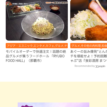
アジア・エスニック,エンタメ,カフェ,グルメ,テレビ,中華,地域,本島南部,洋食
グルメ,その他の肉料理,和
モバイルオーダーで快適注文！話題の絶
あぐーの旨み爆発“とん
品グルメが集うフードホール 「RYUBO
チを堪能せよ！予約困難
FOOD HALL」（那覇市）
ゃぶ”店『食彩酒房 ま
でオープン（那覇市）
Recommended by