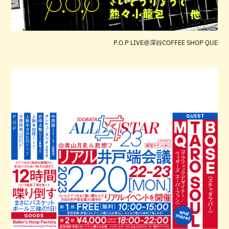
P.O.P LIVE＠深谷COFFEE SHOP QUE