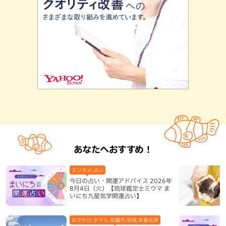
あなたへおすすめ！
エンタメ,占い
今日の占い・開運アドバイス 2026年
8月4日（火）【琉球鑑定士ミウマ ま
いにち九星気学開運占い】
おでかけ,ホテル,名護市,地域,本島北部