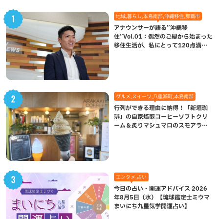
地域,暮らし,本島南部,沖縄移住,那覇市
アナウンサーが語る”沖縄移
住”Vol.01：偶然のご縁から始まった
移住生活が、私にとって120点満点
になった理由
グルメ,スイーツ,八重瀬町,本島南部
行列ができる理由に納得！「新垣珈
琲」の自家焙煎コーヒーソフトクリ
ーム＆炙りマシュマロのスモアラテ
が絶品（八重瀬町）
エンタメ,占い
今日の占い・開運アドバイス 2026
年8月5日（水）【琉球鑑定士ミウマ
まいにち九星気学開運占い】