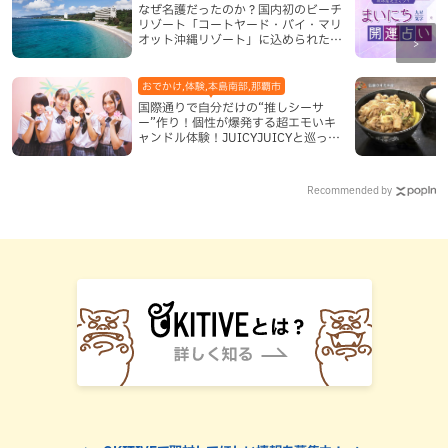
なぜ名護だったのか？国内初のビーチ
リゾート「コートヤード・バイ・マリ
オット沖縄リゾート」に込められた想
い
おでかけ,体験,本島南部,那覇市
国際通りで自分だけの“推しシーサ
ー”作り！個性が爆発する超エモいキ
ャンドル体験！JUICYJUICYと巡って
沖縄新定番を探す
Recommended by