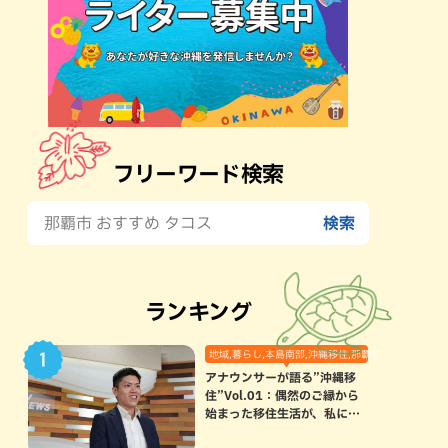
フリーワード検索
ランキング
地域,暮らし,本島南部,沖縄移住,那覇市
アナウンサーが語る”沖縄移
住”Vol.01：偶然のご縁から
始まった移住生活が、私にと
って120点満点になった理由