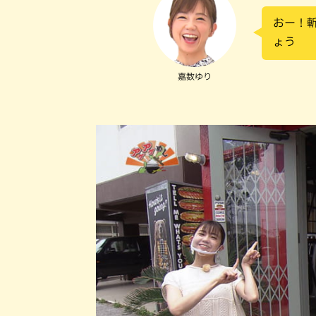
おー！
ょう
嘉数ゆり