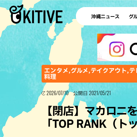
沖縄ニュース
グ
ラ
テイ
すし
沖
エンタメ,グルメ,テイクアウト,テ
料理
2026/07/10
2021/05/21
洋食・
公開日
ステー
【閉店】マカロニ
その他
「TOP RANK（
ブッフェ