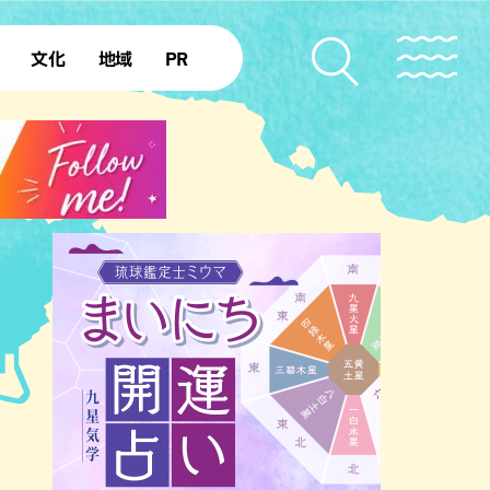
文化
地域
PR
復帰50年
本島北部
本島中部
本島南部
先島諸島
北部離島
南部離島