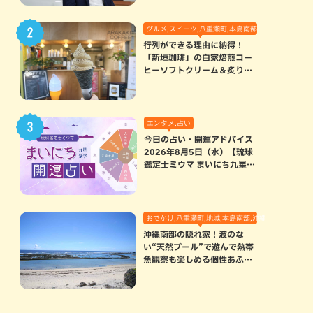
グルメ,スイーツ,八重瀬町,本島南部
行列ができる理由に納得！
「新垣珈琲」の自家焙煎コー
ヒーソフトクリーム＆炙りマ
シュマロのスモアラテが絶品
（八重瀬町）
エンタメ,占い
今日の占い・開運アドバイス
2026年8月5日（水）【琉球
鑑定士ミウマ まいにち九星気
学開運占い】
おでかけ,八重瀬町,地域,本島南部,沖縄の海,自然
沖縄南部の隠れ家！波のな
い“天然プール”で遊んで熱帯
魚観察も楽しめる個性あふれ
る「玻名城の郷ビーチ」（八
重瀬町）