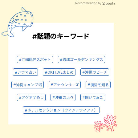
Recommended by
#話題のキーワード
#沖縄観光スポット
#琉球ゴールデンキングス
#シウマ占い
#OKITIVEまとめ
#沖縄のビーチ
#沖縄キャンプ場
#アナウンサーズ
#復帰を知る
#アゲアゲめし
#沖縄の人々
#聞いてみた
#ホテルセレクション（ウィン♪ウィン♪）