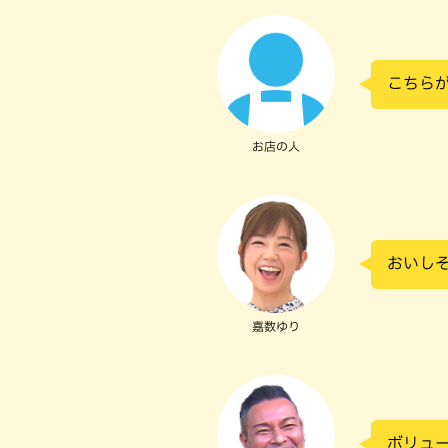
こちら
お店の人
おいし
嘉数ゆり
ボリュ