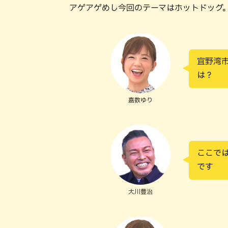
アゲアゲめし今回のテーマはホットドッグ
宜野湾
は？
嘉数ゆり
ここで
です
大川豊治