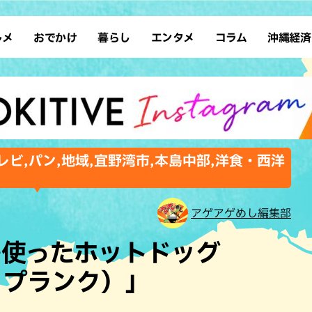
ルメ
おでかけ
暮らし
エンタメ
コラム
沖縄経済
ーメン
デート
沖縄そば
レシピ
スポーツ
ドライブ
SDGs
占い
クアウト
散歩
ファッション
カフェ
タレント・芸人
ソロ活
ローカルニュース
テレビ
・魚料理
自然
和食・日本料理
沖縄移住
イベント
子ども
沖縄旧暦行事
縄料理
歴史
アジア・エスニック
体験
レビ,パン,地域,宜野湾市,本島中部,洋食・西洋
中華
レジャー
イタリアン
アート
西洋料理
ショッピング
フレンチ
ホテル
アゲアゲめし編集部
キ・焼肉
サウナ
焼鳥・串料理
公園
を使ったホットドッグ
の肉料理
沖縄の海
居酒屋・バー
トップランク）」
・バイキング
スイーツ