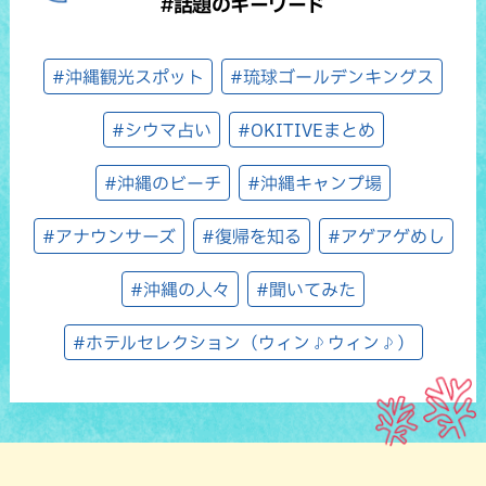
#話題のキーワード
#沖縄観光スポット
#琉球ゴールデンキングス
#シウマ占い
#OKITIVEまとめ
#沖縄のビーチ
#沖縄キャンプ場
#アナウンサーズ
#復帰を知る
#アゲアゲめし
#沖縄の人々
#聞いてみた
#ホテルセレクション（ウィン♪ウィン♪）