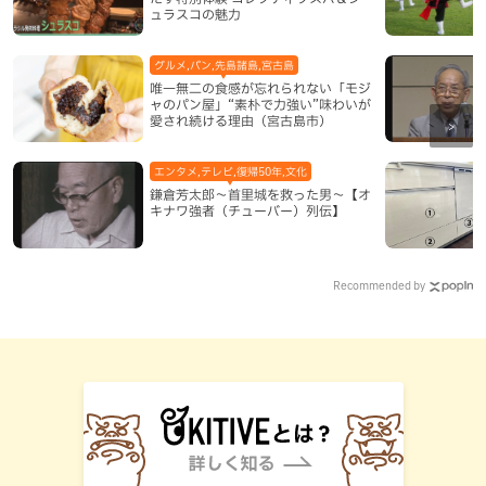
ュラスコの魅力
グルメ,パン,先島諸島,宮古島
唯一無二の食感が忘れられない「モジ
ャのパン屋」“素朴で力強い”味わいが
愛され続ける理由（宮古島市）
エンタメ,テレビ,復帰50年,文化
鎌倉芳太郎～首里城を救った男～【オ
キナワ強者（チューバー）列伝】
Recommended by