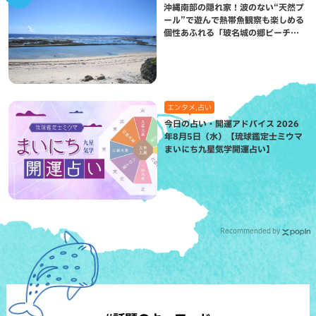
沖縄南部の隠れ家！波のない“天然プ
ール”で遊んで熱帯魚観察も楽しめる
個性あふれる「玻名城の郷ビーチ」
（八重瀬町）
エンタメ,占い
今日の占い・開運アドバイス 2026
年8月5日（水）【琉球鑑定士ミウマ
まいにち九星気学開運占い】
Recommended by