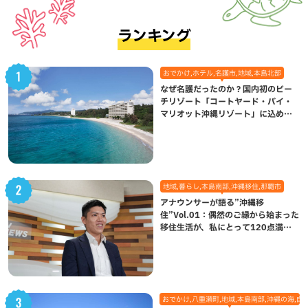
ランキング
おでかけ,ホテル,名護市,地域,本島北部
なぜ名護だったのか？国内初のビー
チリゾート「コートヤード・バイ・
マリオット沖縄リゾート」に込めら
れた想い
地域,暮らし,本島南部,沖縄移住,那覇市
アナウンサーが語る”沖縄移
住”Vol.01：偶然のご縁から始まった
移住生活が、私にとって120点満点
になった理由
おでかけ,八重瀬町,地域,本島南部,沖縄の海,自