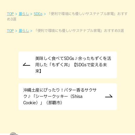
TOP
暮らし
SDGs
「便利で環境にも優しいサステナブル家電」おすす
め3選
TOP
暮らし
「便利で環境にも優しいサステナブル家電」おすすめ3選
美味しく食べてSDGs♪余ったもずくを活
用した「もずく丼」【SDGsで変える未
来】
沖縄土産にぴったり！バター香るサクサ
ク♪「シーサークッキー（Shisa
Cookie）」（那覇市）