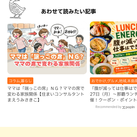
あわせて読みたい記事
コラム,暮らし
おでかけ,グルメ,地域,本島
ママは「端っこの席」ＮＧ？ママの席で
「腹が減っては仕事はで
変わる家族関係【住まいコンサルタント
27日（月）〜那覇ラン
まえうみさきこ】
催！クーポン・ポイント
ズが当たる12日間
Recommended by