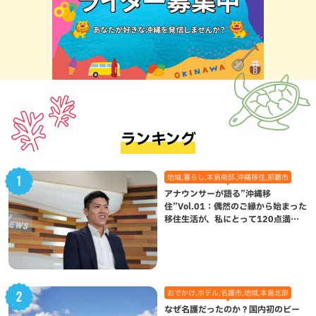
ランキング
地域,暮らし,本島南部,沖縄移住,那覇市
アナウンサーが語る”沖縄移
住”Vol.01：偶然のご縁から始まった
移住生活が、私にとって120点満点
になった理由
おでかけ,ホテル,名護市,地域,本島北部
なぜ名護だったのか？国内初のビー