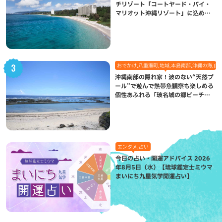
チリゾート「コートヤード・バイ・
マリオット沖縄リゾート」に込めら
れた想い
おでかけ,八重瀬町,地域,本島南部,沖縄の海,自
沖縄南部の隠れ家！波のない“天然プ
ール”で遊んで熱帯魚観察も楽しめる
個性あふれる「玻名城の郷ビーチ」
（八重瀬町）
エンタメ,占い
今日の占い・開運アドバイス 2026
年8月5日（水）【琉球鑑定士ミウマ
まいにち九星気学開運占い】