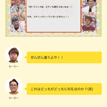
ぜんぜん違うよや！！
もーりー
これはどっちがどっちに失礼なのか？(笑)
ひーぷー