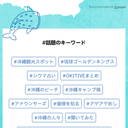
Recommended by
#話題のキーワード
#沖縄観光スポット
#琉球ゴールデンキングス
#シウマ占い
#OKITIVEまとめ
#沖縄のビーチ
#沖縄キャンプ場
#アナウンサーズ
#復帰を知る
#アゲアゲめし
#沖縄の人々
#聞いてみた