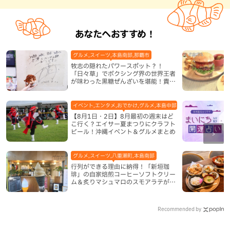
あなたへおすすめ！
グルメ,スイーツ,本島南部,那覇市
牧志の隠れたパワースポット？！
「日々草」でボクシング界の世界王者
が味わった黒糖ぜんざいを堪能！貴重
なサインと手作りケーキも要チェック
（那覇市）
イベント,エンタメ,おでかけ,グルメ,本島中部,本島北部,本島南部
【8月1日・2日】8月最初の週末はど
こ行く？エイサー夏まつりにクラフト
ビール！沖縄イベント＆グルメまとめ
グルメ,スイーツ,八重瀬町,本島南部
行列ができる理由に納得！「新垣珈
琲」の自家焙煎コーヒーソフトクリー
ム＆炙りマシュマロのスモアラテが絶
品（八重瀬町）
Recommended by