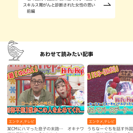
スキルス胃がんと診断された女性の思い
前編
あわせて読みたい記事
エンタメ,テレビ
エンタメ,テレビ
某CMにハマった息子の末路… オキナワ
うちなーぐちを話す外国