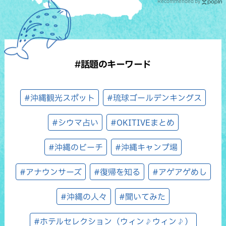
Recommended by
#話題のキーワード
#沖縄観光スポット
#琉球ゴールデンキングス
#シウマ占い
#OKITIVEまとめ
#沖縄のビーチ
#沖縄キャンプ場
#アナウンサーズ
#復帰を知る
#アゲアゲめし
#沖縄の人々
#聞いてみた
#ホテルセレクション（ウィン♪ウィン♪）