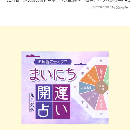
ふれる「玻名城の郷ビーチ」（八重瀬
復帰。マクヘンリーAH
町）
理由
Recommended by