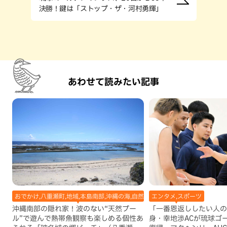
決勝！鍵は「ストップ・ザ・河村勇輝」
あわせて読みたい記事
おでかけ,八重瀬町,地域,本島南部,沖縄の海,自然
エンタメ,スポーツ
沖縄南部の隠れ家！波のない“天然プー
「一番恩返ししたい人の
ル”で遊んで熱帯魚観察も楽しめる個性あ
身・幸地渉ACが琉球ゴ