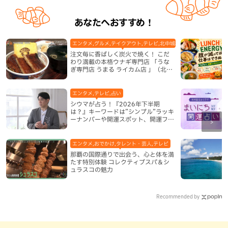
あなたへおすすめ！
エンタメ,グルメ,テイクアウト,テレビ,北中城村,和食・日本料理,地
注文毎に香ばしく炭火で焼く！ こだ
わり満載の本格ウナギ専門店 「うな
ぎ専門店 うまる ライカム店 」（北中
城村）
エンタメ,テレビ,占い
シウマが占う！『2026年下半期
は？』キーワードは”シンプル”ラッキ
ーナンバーや開運スポット、開運フー
ドも紹介
エンタメ,おでかけ,タレント・芸人,テレビ
那覇の国際通りで出会う、心と体を満
たす特別体験 コレクティブスパ＆シ
ュラスコの魅力
Recommended by