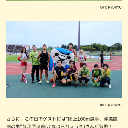
©︎FC RYUKYU
©︎FC RYUKYU
さらに、この日のゲストには”陸上100m選手、沖縄最
速の男”与那原良貴(よなはらりょうき)さんが参戦！