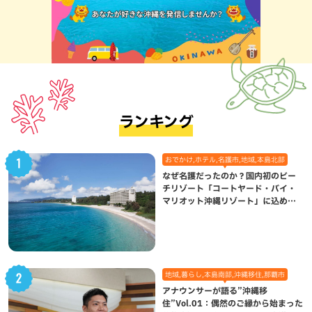
ランキング
おでかけ,ホテル,名護市,地域,本島北部
なぜ名護だったのか？国内初のビー
チリゾート「コートヤード・バイ・
マリオット沖縄リゾート」に込めら
れた想い
地域,暮らし,本島南部,沖縄移住,那覇市
アナウンサーが語る”沖縄移
住”Vol.01：偶然のご縁から始まった