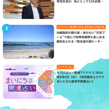
移住生活が、私にとって120点満点
になった理由
おでかけ,八重瀬町,地域,本島南部,沖縄の海,自
沖縄南部の隠れ家！波のない“天然プ
ール”で遊んで熱帯魚観察も楽しめる
個性あふれる「玻名城の郷ビーチ」
（八重瀬町）
エンタメ,占い
今日の占い・開運アドバイス 2026
年8月5日（水）【琉球鑑定士ミウマ
まいにち九星気学開運占い】