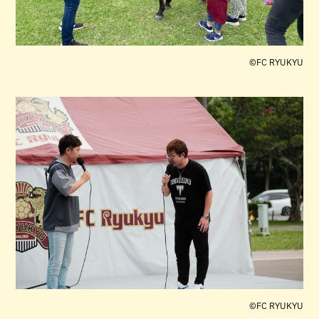
©︎FC RYUKYU
©︎FC RYUKYU