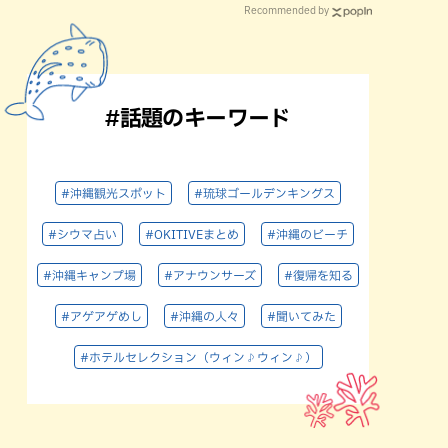
Recommended by
#話題のキーワード
#沖縄観光スポット
#琉球ゴールデンキングス
#シウマ占い
#OKITIVEまとめ
#沖縄のビーチ
#沖縄キャンプ場
#アナウンサーズ
#復帰を知る
#アゲアゲめし
#沖縄の人々
#聞いてみた
#ホテルセレクション（ウィン♪ウィン♪）