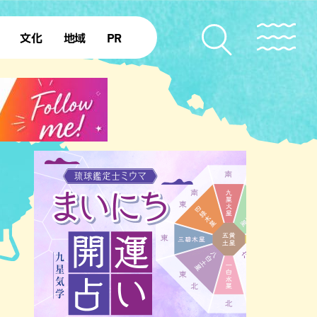
文化
地域
PR
復帰50年
本島北部
本島中部
本島南部
先島諸島
北部離島
南部離島