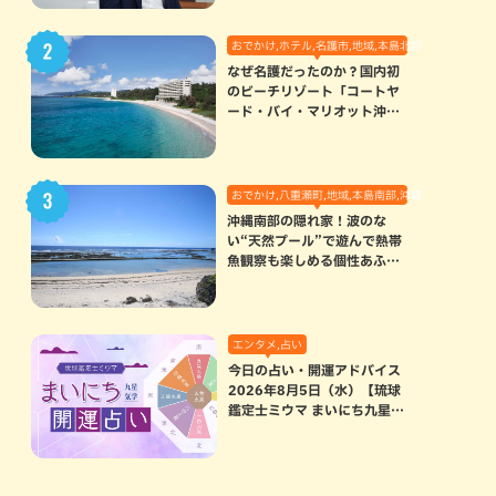
おでかけ,ホテル,名護市,地域,本島北部
なぜ名護だったのか？国内初
のビーチリゾート「コートヤ
ード・バイ・マリオット沖縄
リゾート」に込められた想い
おでかけ,八重瀬町,地域,本島南部,沖縄の海,自然
沖縄南部の隠れ家！波のな
い“天然プール”で遊んで熱帯
魚観察も楽しめる個性あふれ
る「玻名城の郷ビーチ」（八
重瀬町）
エンタメ,占い
今日の占い・開運アドバイス
2026年8月5日（水）【琉球
鑑定士ミウマ まいにち九星気
学開運占い】