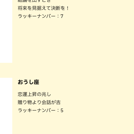
結論を出すとき
パン
カレー
将来を見据えて決断を！
バーガー
タコス・タコライス
ラッキーナンバー：7
おうし座
恋運上昇の兆し
贈り物より会話が吉
ラッキーナンバー：5