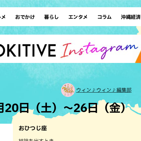
ルメ
おでかけ
暮らし
エンタメ
コラム
沖縄経済
ーメン
デート
沖縄そば
レシピ
スポーツ
ドライブ
SDGs
占い
クアウト
散歩
ファッション
カフェ
タレント・芸人
ソロ活
ローカルニュース
テレビ
・魚料理
自然
和食・日本料理
沖縄移住
イベント
子ども
沖縄旧暦行事
縄料理
歴史
アジア・エスニック
体験
中華
レジャー
イタリアン
アート
ウィン♪ウィン♪編集部
西洋料理
ショッピング
フレンチ
ホテル
5月20日（土）～26日（金）
キ・焼肉
サウナ
焼鳥・串料理
公園
の肉料理
沖縄の海
居酒屋・バー
おひつじ座
・バイキング
スイーツ