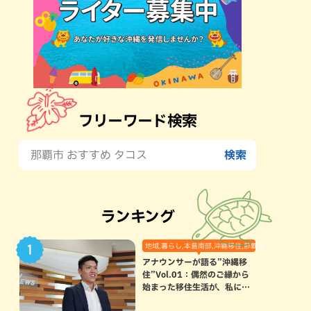
フリーワード検索
ランキング
地域,暮らし,本島南部,沖縄移住,那覇市
アナウンサーが語る”沖縄移
住”Vol.01：偶然のご縁から
始まった移住生活が、私にと
って120点満点になった理由