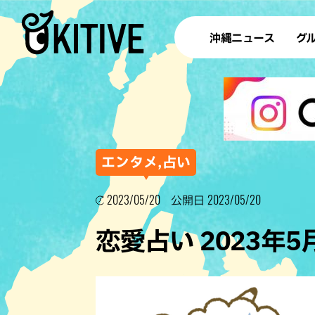
沖縄ニュース
グ
ラ
テイ
すし
沖
エンタメ,占い
2023/05/20
2023/05/20
公開日
洋食・
恋愛占い 2023年
ステー
その他
ブッフェ