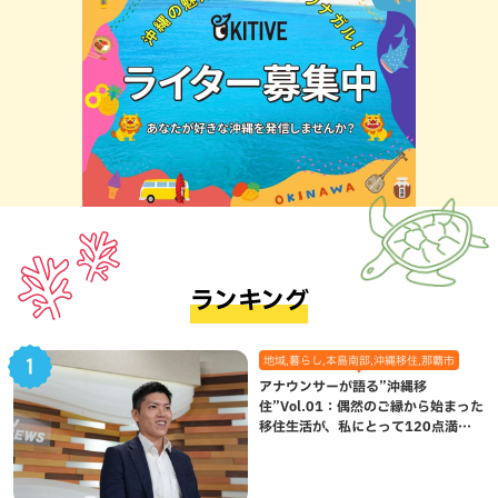
ランキング
地域,暮らし,本島南部,沖縄移住,那覇市
アナウンサーが語る”沖縄移
住”Vol.01：偶然のご縁から始まった
移住生活が、私にとって120点満点
になった理由