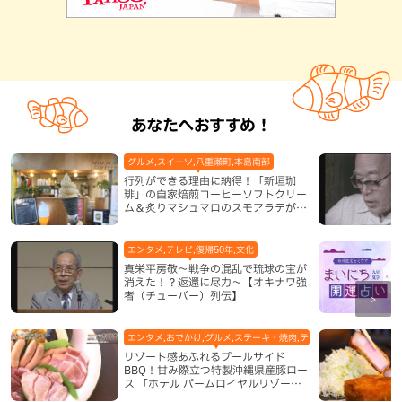
あなたへおすすめ！
グルメ,スイーツ,八重瀬町,本島南部
行列ができる理由に納得！「新垣珈
琲」の自家焙煎コーヒーソフトクリー
ム＆炙りマシュマロのスモアラテが絶
品（八重瀬町）
エンタメ,テレビ,復帰50年,文化
真栄平房敬～戦争の混乱で琉球の宝が
消えた！？返還に尽力～【オキナワ強
者（チューバー）列伝】
エンタメ,おでかけ,グルメ,ステーキ・焼肉,テレビ,ホテル,地域,本島
リゾート感あふれるプールサイド
BBQ！甘み際立つ特製沖縄県産豚ロー
ス 「ホテル パームロイヤルリゾート
国際通り」（那覇市）