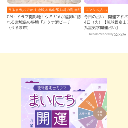
うるま市,おでかけ,地域,本島中部,沖縄の海,自然
エンタメ,占い
CM・ドラマ撮影地！ウミガメが産卵に訪
今日の占い・開運アドバイ
れる宮城島の秘境「アクナ浜ビーチ」
4日（火）【琉球鑑定士
（うるま市）
九星気学開運占い】
Recommended by