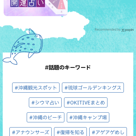
Recommended by
#話題のキーワード
#沖縄観光スポット
#琉球ゴールデンキングス
#シウマ占い
#OKITIVEまとめ
#沖縄のビーチ
#沖縄キャンプ場
#アナウンサーズ
#復帰を知る
#アゲアゲめし