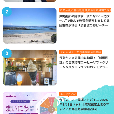
おでかけ,八重瀬町,地域,本島南部,沖縄の海,自
沖縄南部の隠れ家！波のない“天然プ
ール”で遊んで熱帯魚観察も楽しめる
個性あふれる「玻名城の郷ビーチ」
（八重瀬町）
グルメ,スイーツ,八重瀬町,本島南部
行列ができる理由に納得！「新垣珈
琲」の自家焙煎コーヒーソフトクリ
ーム＆炙りマシュマロのスモアラテ
が絶品（八重瀬町）
エンタメ,占い
今日の占い・開運アドバイス 2026
年8月5日（水）【琉球鑑定士ミウマ
まいにち九星気学開運占い】