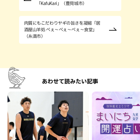
「KafuKari」（豊見城市）
肉質にもこだわりヤギの旨さを凝縮「居
酒屋山羊処 べぇ～べぇ～べぇ～食堂」
（糸満市）
あわせて読みたい記事