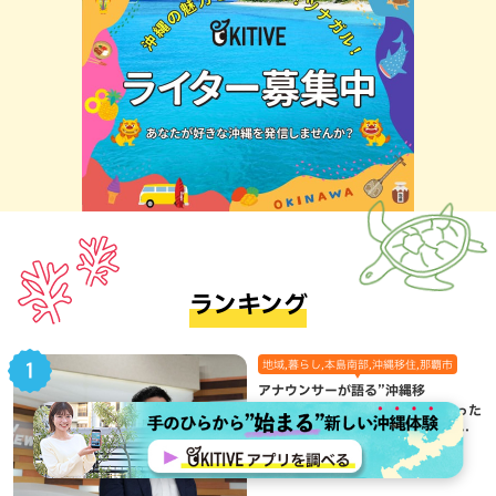
ランキング
地域,暮らし,本島南部,沖縄移住,那覇市
アナウンサーが語る”沖縄移
住”Vol.01：偶然のご縁から始まった
移住生活が、私にとって120点満点
になった理由