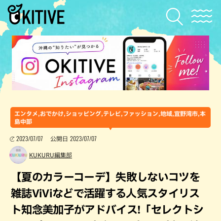
エンタメ,おでかけ,ショッピング,テレビ,ファッション,地域,宜野湾市,本
島中部
2023/07/07
2023/07/07
公開日
KUKURU編集部
【夏のカラーコーデ】失敗しないコツを
雑誌ViViなどで活躍する人気スタイリス
ト知念美加子がアドバイス!「セレクトシ