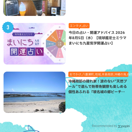
エンタメ,占い
今日の占い・開運アドバイス 2026
年8月5日（水）【琉球鑑定士ミウマ
まいにち九星気学開運占い】
おでかけ,八重瀬町,地域,本島南部,沖縄の海,自
沖縄南部の隠れ家！波のない“天然プ
ール”で遊んで熱帯魚観察も楽しめる
個性あふれる「玻名城の郷ビーチ」
（八重瀬町）
Recommended by