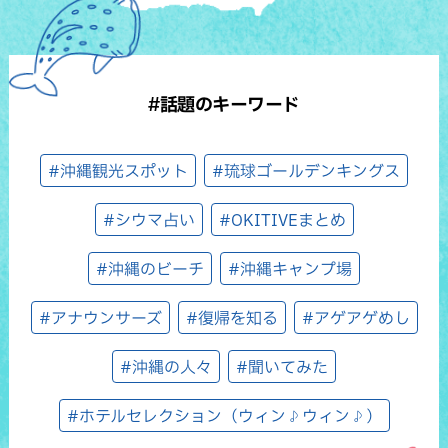
#話題のキーワード
#沖縄観光スポット
#琉球ゴールデンキングス
#シウマ占い
#OKITIVEまとめ
#沖縄のビーチ
#沖縄キャンプ場
#アナウンサーズ
#復帰を知る
#アゲアゲめし
#沖縄の人々
#聞いてみた
#ホテルセレクション（ウィン♪ウィン♪）