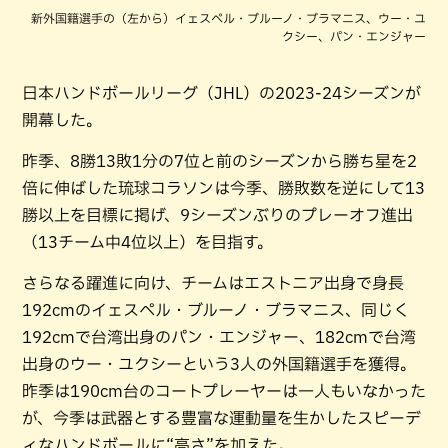
新外国籍選手の（左から）イェスペル・ブルーノ・ブラマニス、ウー・ユ
クシー、パン・エンジャー
日本ハンドボールリーグ（JHL）の2023-24シーズンが
開幕した。
昨季、8勝13敗1分の7位と前のシーズンから勝ち星を2
倍に伸ばした琉球コラソンは今季、勝敗数を逆にして13
勝以上を目標に掲げ、9シーズンぶりのプレーオフ進出
（13チーム中4位以上）を目指す。
さらなる躍進に向け、チームはエストニア出身で身長
192cmのイェスペル・ブルーノ・ブラマニス、同じく
192cmで台湾出身のパン・エンジャー、182cmで台湾
出身のウー・ユクシーという3人の外国籍選手を獲得。
昨季は190cm台のコートプレーヤーは一人もいなかった
が、今季は武器とする豊富な運動量を生かしたスピーデ
ィなハンドボールに“高さ”を加えた。