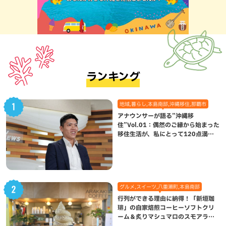
ランキング
地域,暮らし,本島南部,沖縄移住,那覇市
アナウンサーが語る”沖縄移
住”Vol.01：偶然のご縁から始まった
移住生活が、私にとって120点満点
になった理由
グルメ,スイーツ,八重瀬町,本島南部
行列ができる理由に納得！「新垣珈
琲」の自家焙煎コーヒーソフトクリ
ーム＆炙りマシュマロのスモアラテ
が絶品（八重瀬町）