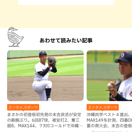
あわせて読みたい記事
エンタメ,スポーツ
エンタメ,スポーツ
まさかの初登板初先発の末吉良丞が安定
沖縄尚学ベスト４進出、
の剛腕ぶり。6回87球、被安打2、奪三
MAX149を計測、四番D
振8、MAX144、７対0コールドで沖縄尚
夏の県大会、末吉の登板
学決勝進出
ていいのか