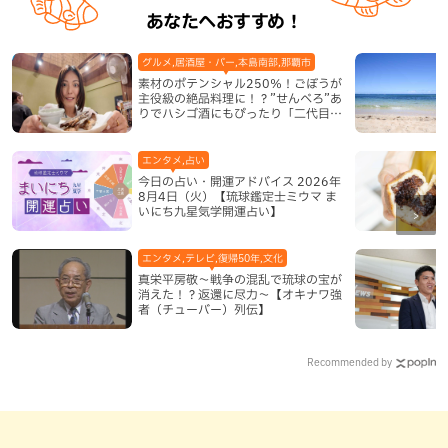
あなたへおすすめ！
グルメ,居酒屋・バー,本島南部,那覇市
素材のポテンシャル250％！ごぼうが
主役級の絶品料理に！？”せんべろ”あ
りでハシゴ酒にもぴったり「二代目ふ
み坊亭」（那覇市）
エンタメ,占い
今日の占い・開運アドバイス 2026年
8月4日（火）【琉球鑑定士ミウマ ま
いにち九星気学開運占い】
エンタメ,テレビ,復帰50年,文化
真栄平房敬～戦争の混乱で琉球の宝が
消えた！？返還に尽力～【オキナワ強
者（チューバー）列伝】
Recommended by