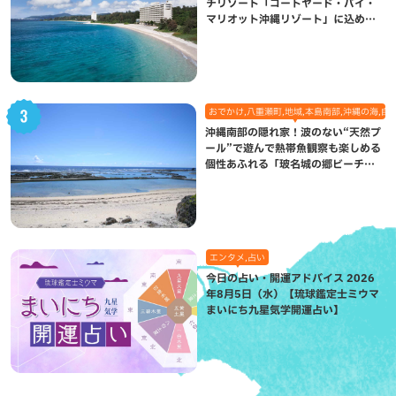
チリゾート「コートヤード・バイ・
マリオット沖縄リゾート」に込めら
れた想い
おでかけ,八重瀬町,地域,本島南部,沖縄の海,自
沖縄南部の隠れ家！波のない“天然プ
ール”で遊んで熱帯魚観察も楽しめる
個性あふれる「玻名城の郷ビーチ」
（八重瀬町）
エンタメ,占い
今日の占い・開運アドバイス 2026
年8月5日（水）【琉球鑑定士ミウマ
まいにち九星気学開運占い】