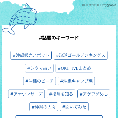
Recommended by
#話題のキーワード
#沖縄観光スポット
#琉球ゴールデンキングス
#シウマ占い
#OKITIVEまとめ
#沖縄のビーチ
#沖縄キャンプ場
#アナウンサーズ
#復帰を知る
#アゲアゲめし
#沖縄の人々
#聞いてみた