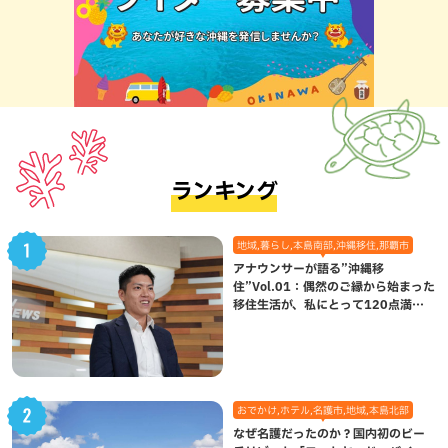
ランキング
地域,暮らし,本島南部,沖縄移住,那覇市
アナウンサーが語る”沖縄移
住”Vol.01：偶然のご縁から始まった
移住生活が、私にとって120点満点
になった理由
おでかけ,ホテル,名護市,地域,本島北部
なぜ名護だったのか？国内初のビー