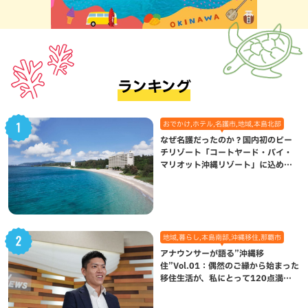
ランキング
おでかけ,ホテル,名護市,地域,本島北部
なぜ名護だったのか？国内初のビー
チリゾート「コートヤード・バイ・
マリオット沖縄リゾート」に込めら
れた想い
地域,暮らし,本島南部,沖縄移住,那覇市
アナウンサーが語る”沖縄移
住”Vol.01：偶然のご縁から始まった
移住生活が、私にとって120点満点
になった理由