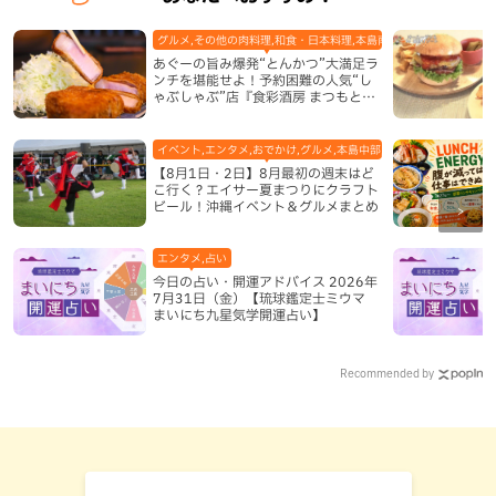
グルメ,その他の肉料理,和食・日本料理,本島南部,那覇市
あぐーの旨み爆発“とんかつ”大満足ラ
ンチを堪能せよ！予約困難の人気“し
ゃぶしゃぶ”店『食彩酒房 まつもと』
平日限定でオープン（那覇市）
イベント,エンタメ,おでかけ,グルメ,本島中部,本島北部,本島南部
【8月1日・2日】8月最初の週末はど
こ行く？エイサー夏まつりにクラフト
ビール！沖縄イベント＆グルメまとめ
エンタメ,占い
今日の占い・開運アドバイス 2026年
7月31日（金）【琉球鑑定士ミウマ
まいにち九星気学開運占い】
Recommended by