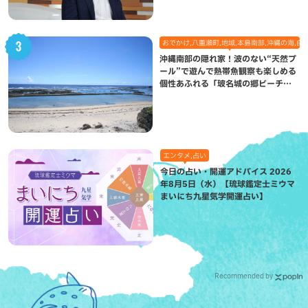
おでかけ,八重瀬町,地域,本島南部,沖縄の海,自
沖縄南部の隠れ家！波のない“天然プ
ール”で遊んで熱帯魚観察も楽しめる
個性あふれる「玻名城の郷ビーチ」
（八重瀬町）
エンタメ,占い
今日の占い・開運アドバイス 2026
年8月5日（水）【琉球鑑定士ミウマ
まいにち九星気学開運占い】
Recommended by