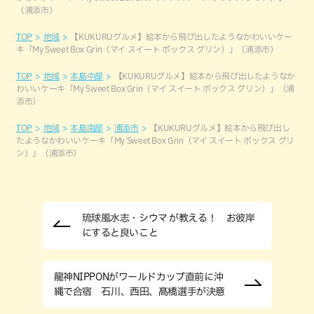
（浦添市）
TOP
地域
【KUKURUグルメ】絵本から飛び出したようなかわいいケー
キ「My Sweet Box Grin（マイ スイート ボックス グリン）」（浦添市）
TOP
地域
本島中部
【KUKURUグルメ】絵本から飛び出したようなか
わいいケーキ「My Sweet Box Grin（マイ スイート ボックス グリン）」（浦
添市）
TOP
地域
本島南部
浦添市
【KUKURUグルメ】絵本から飛び出し
たようなかわいいケーキ「My Sweet Box Grin（マイ スイート ボックス グリ
ン）」（浦添市）
琉球風水志・シウマ が教える！ お彼岸
にすると良いこと
龍神NIPPONがワールドカップ直前に沖
縄で合宿 石川、西田、髙橋選手が決意