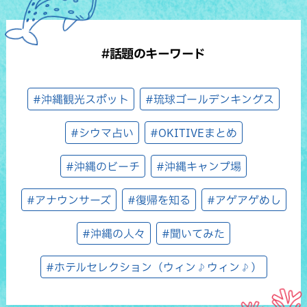
#話題のキーワード
#沖縄観光スポット
#琉球ゴールデンキングス
#シウマ占い
#OKITIVEまとめ
#沖縄のビーチ
#沖縄キャンプ場
#アナウンサーズ
#復帰を知る
#アゲアゲめし
#沖縄の人々
#聞いてみた
#ホテルセレクション（ウィン♪ウィン♪）