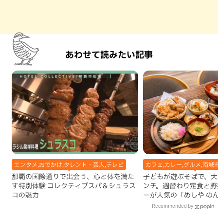
あわせて読みたい記事
エンタメ,おでかけ,タレント・芸人,テレビ
カフェ,カレー,グルメ,南城
那覇の国際通りで出会う、心と体を満た
子どもが遊ぶそばで、大
す特別体験 コレクティブスパ＆シュラス
ンチ。週替わり定食と野
コの魅力
ーが人気の「めしや の
市）
Recommended by