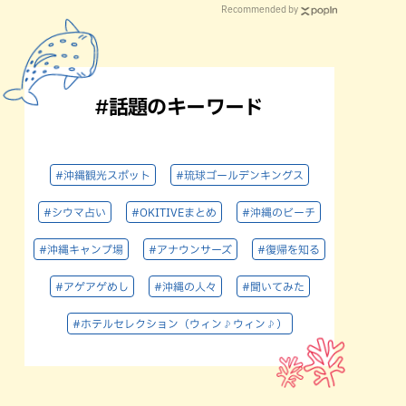
Recommended by
#話題のキーワード
#沖縄観光スポット
#琉球ゴールデンキングス
#シウマ占い
#OKITIVEまとめ
#沖縄のビーチ
#沖縄キャンプ場
#アナウンサーズ
#復帰を知る
#アゲアゲめし
#沖縄の人々
#聞いてみた
#ホテルセレクション（ウィン♪ウィン♪）