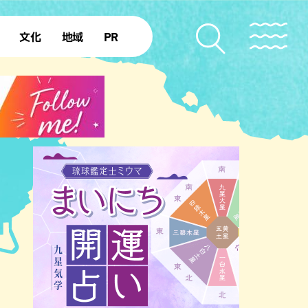
文化
地域
PR
復帰50年
本島北部
本島中部
本島南部
先島諸島
北部離島
南部離島