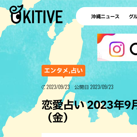
沖縄ニュース
グ
ラ
テイ
すし
沖
エンタメ,占い
2023/09/23
2023/09/23
公開日
洋食・
恋愛占い 2023年
ステー
（金）
その他
ブッフェ