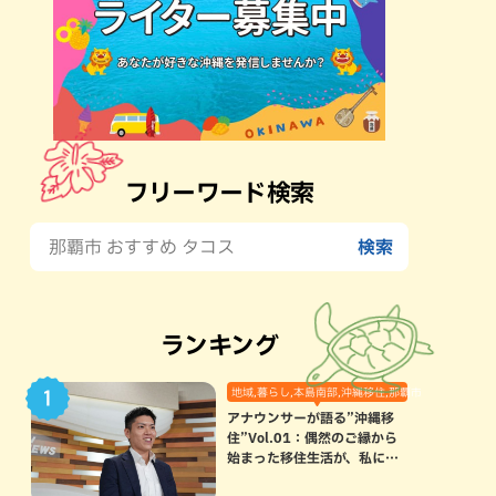
フリーワード検索
ランキング
地域,暮らし,本島南部,沖縄移住,那覇市
アナウンサーが語る”沖縄移
住”Vol.01：偶然のご縁から
始まった移住生活が、私にと
って120点満点になった理由