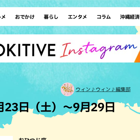
ルメ
おでかけ
暮らし
エンタメ
コラム
沖縄経済
ーメン
デート
沖縄そば
レシピ
スポーツ
ドライブ
SDGs
占い
クアウト
散歩
ファッション
カフェ
タレント・芸人
ソロ活
ローカルニュース
テレビ
・魚料理
自然
和食・日本料理
沖縄移住
イベント
子ども
沖縄旧暦行事
縄料理
歴史
アジア・エスニック
体験
中華
レジャー
イタリアン
アート
ウィン♪ウィン♪編集部
西洋料理
ショッピング
フレンチ
ホテル
9月23日（土）～9月29日
キ・焼肉
サウナ
焼鳥・串料理
公園
の肉料理
沖縄の海
居酒屋・バー
・バイキング
スイーツ