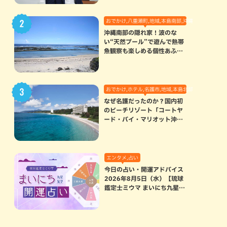
おでかけ,八重瀬町,地域,本島南部,沖縄の海,自然
沖縄南部の隠れ家！波のな
い“天然プール”で遊んで熱帯
魚観察も楽しめる個性あふれ
る「玻名城の郷ビーチ」（八
重瀬町）
おでかけ,ホテル,名護市,地域,本島北部
なぜ名護だったのか？国内初
のビーチリゾート「コートヤ
ード・バイ・マリオット沖縄
リゾート」に込められた想い
エンタメ,占い
今日の占い・開運アドバイス
2026年8月5日（水）【琉球
鑑定士ミウマ まいにち九星気
学開運占い】