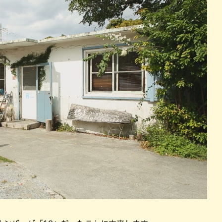
パン
カレー
バーガー
タコス・タコライス