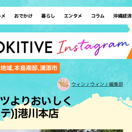
ルメ
おでかけ
暮らし
エンタメ
コラム
沖縄経済
ーメン
デート
沖縄そば
レシピ
スポーツ
ドライブ
SDGs
占い
クアウト
散歩
ファッション
カフェ
タレント・芸人
ソロ活
ローカルニュース
テレビ
・魚料理
自然
和食・日本料理
沖縄移住
イベント
子ども
沖縄旧暦行事
縄料理
歴史
アジア・エスニック
体験
,地域,本島南部,浦添市
中華
レジャー
イタリアン
アート
ウィン♪ウィン♪編集部
西洋料理
ショッピング
フレンチ
ホテル
ーツよりおいしく
キ・焼肉
サウナ
焼鳥・串料理
公園
コルテ)]港川本店
の肉料理
沖縄の海
居酒屋・バー
・バイキング
スイーツ