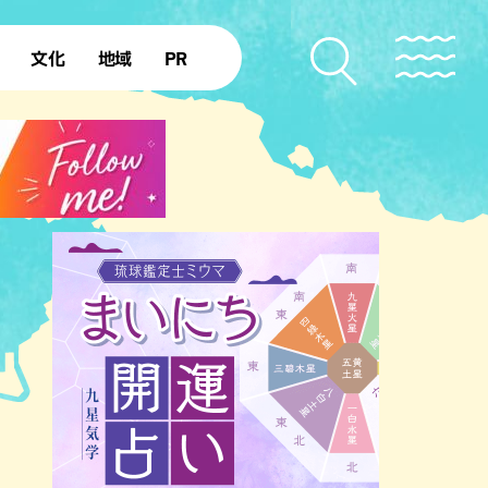
文化
地域
PR
復帰50年
本島北部
本島中部
本島南部
先島諸島
北部離島
南部離島