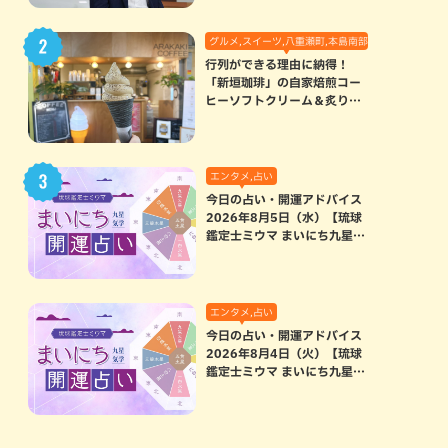
グルメ,スイーツ,八重瀬町,本島南部
行列ができる理由に納得！
「新垣珈琲」の自家焙煎コー
ヒーソフトクリーム＆炙りマ
シュマロのスモアラテが絶品
（八重瀬町）
エンタメ,占い
今日の占い・開運アドバイス
2026年8月5日（水）【琉球
鑑定士ミウマ まいにち九星気
学開運占い】
エンタメ,占い
今日の占い・開運アドバイス
2026年8月4日（火）【琉球
鑑定士ミウマ まいにち九星気
学開運占い】