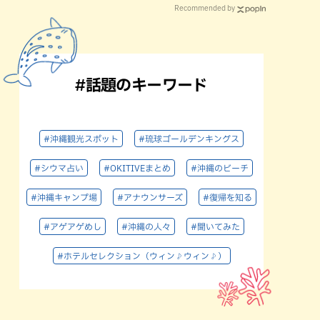
Recommended by
#話題のキーワード
#沖縄観光スポット
#琉球ゴールデンキングス
#シウマ占い
#OKITIVEまとめ
#沖縄のビーチ
#沖縄キャンプ場
#アナウンサーズ
#復帰を知る
#アゲアゲめし
#沖縄の人々
#聞いてみた
#ホテルセレクション（ウィン♪ウィン♪）