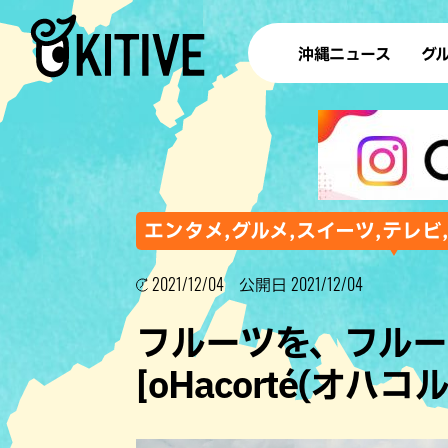
沖縄ニュース
グ
ラ
テイ
すし
沖
エンタメ,グルメ,スイーツ,テレビ
2021/12/04
2021/12/04
公開日
洋食・
フルーツを、フル
ステー
[oHacorté(オハ
その他
ブッフェ