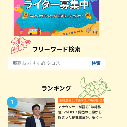
フリーワード検索
ランキング
地域,暮らし,本島南部,沖縄移住,那覇市
アナウンサーが語る”沖縄移
住”Vol.01：偶然のご縁から
始まった移住生活が、私にと
って120点満点になった理由